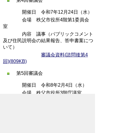
第4回審議会
開催日 令和7年12月24日（水）
会場 秩父市役所4階第1委員会
室
内容 議事（パブリックコメント
及び住民説明会の結果報告、答申書案につ
いて）
審議会資料(諮問後第4
回)(809KB)
第5回審議会
開催日 令和8年2月4日（水）
会場 秩父市役所3階庁議室
内容 議事（答申書最終案作成、
答申作業の打合せ）
審議会資料(諮問後第5
回)(523KB)