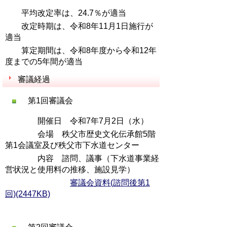
平均改定率は、24.7％が適当
改定時期は、令和8年11月1日施行が
適当
算定期間は、令和8年度から令和12年
度までの5年間が適当
審議経過
第1回審議会
開催日 令和7年7月2日（水）
会場 秩父市歴史文化伝承館5階
第1会議室及び秩父市下水道センター
内容 諮問、議事（下水道事業経
営状況と使用料の推移、施設見学）
審議会資料(諮問後第1
回)(2447KB)