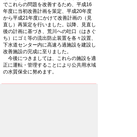
でこれらの問題を改善するため、平成16
年度に当初改善計画を策定、平成20年度
から平成21年度にかけて改善計画の（見
直し）再策定を行いました。以降、見直し
後の計画に基づき、荒川への吐口（はきぐ
ち）にゴミ等の流出防止装置を各々設置、
下水道センター内に高速ろ過施設を建設し
改善施設の完成に至りました。
今後につきましては、これらの施設を適
正に運転・管理することにより公共用水域
の水質保全に努めます。
ダウンロード
秩父市合流式下水道緊急改善事業
事後評価(事業評価シート)（101KB）
お問い合わせ先
環境部
下水道課