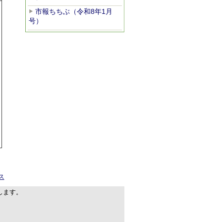
市報ちちぶ（令和8年1月
号）
ス
します。