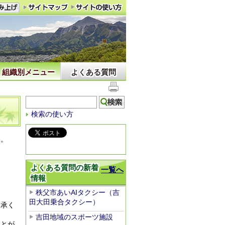
組織別メニュー
よくある質問
検索の使い方
い。
よくある質問の新着
一覧へ
情報
秩父市あいAIタクシー（吉
田大田乗合タクシー）
了承く
吉田地域のスポーツ施設
ことが