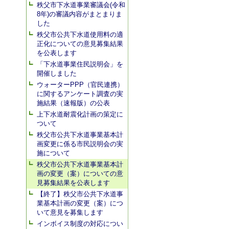
秩父市下水道事業審議会(令和
8年)の審議内容がまとまりま
した
秩父市公共下水道使用料の適
正化についての意見募集結果
を公表します
「下水道事業住民説明会」を
開催しました
ウォーターPPP（官民連携）
に関するアンケート調査の実
施結果（速報版）の公表
上下水道耐震化計画の策定に
ついて
秩父市公共下水道事業基本計
画変更に係る市民説明会の実
施について
秩父市公共下水道事業基本計
画の変更（案）についての意
見募集結果を公表します
【終了】秩父市公共下水道事
業基本計画の変更（案）につ
いて意見を募集します
インボイス制度の対応につい