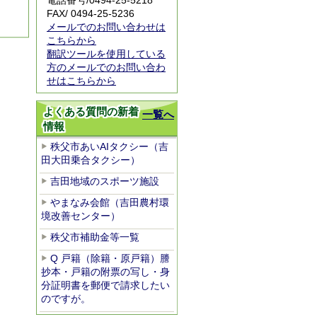
電話番号/
0494-25-5218
FAX/ 0494-25-5236
メールでのお問い合わせは
こちらから
翻訳ツールを使用している
方のメールでのお問い合わ
せはこちらから
よくある質問の新着
一覧へ
情報
秩父市あいAIタクシー（吉
田大田乗合タクシー）
吉田地域のスポーツ施設
やまなみ会館（吉田農村環
境改善センター）
秩父市補助金等一覧
Q 戸籍（除籍・原戸籍）謄
抄本・戸籍の附票の写し・身
分証明書を郵便で請求したい
のですが。