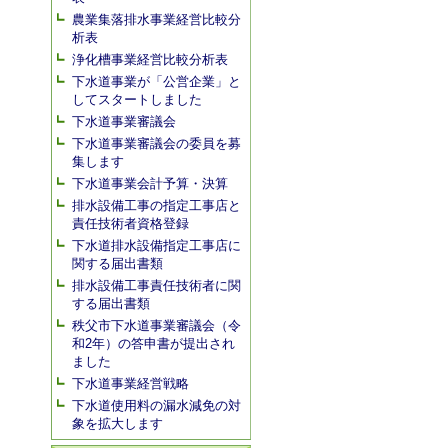
農業集落排水事業経営比較分
析表
浄化槽事業経営比較分析表
下水道事業が「公営企業」と
してスタートしました
下水道事業審議会
下水道事業審議会の委員を募
集します
下水道事業会計予算・決算
排水設備工事の指定工事店と
責任技術者資格登録
下水道排水設備指定工事店に
関する届出書類
排水設備工事責任技術者に関
する届出書類
秩父市下水道事業審議会（令
和2年）の答申書が提出され
ました
下水道事業経営戦略
下水道使用料の漏水減免の対
象を拡大します