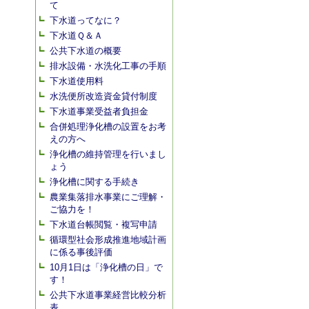
て
下水道ってなに？
下水道Ｑ＆Ａ
公共下水道の概要
排水設備・水洗化工事の手順
下水道使用料
水洗便所改造資金貸付制度
下水道事業受益者負担金
合併処理浄化槽の設置をお考
えの方へ
浄化槽の維持管理を行いまし
ょう
浄化槽に関する手続き
農業集落排水事業にご理解・
ご協力を！
下水道台帳閲覧・複写申請
循環型社会形成推進地域計画
に係る事後評価
10月1日は「浄化槽の日」で
す！
公共下水道事業経営比較分析
表