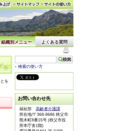
組織別メニュー
よくある質問
検索の使い方
ことを
お問い合わせ先
福祉部
高齢者介護課
所在地/〒368-8686 秩父市
熊木町8番15号 (秩父市役
所本庁舎1階)