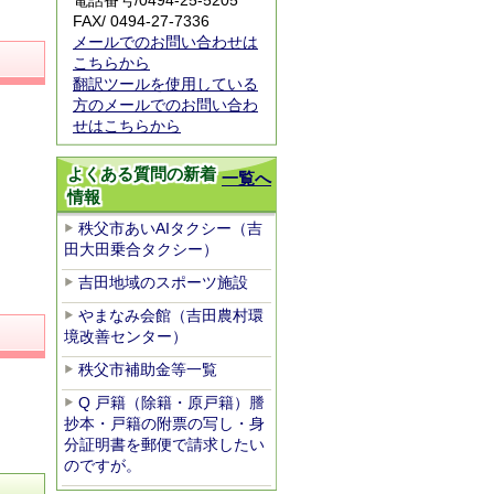
電話番号/
0494-25-5205
FAX/ 0494-27-7336
メールでのお問い合わせは
こちらから
翻訳ツールを使用している
方のメールでのお問い合わ
せはこちらから
よくある質問の新着
一覧へ
情報
秩父市あいAIタクシー（吉
田大田乗合タクシー）
吉田地域のスポーツ施設
やまなみ会館（吉田農村環
境改善センター）
秩父市補助金等一覧
Q 戸籍（除籍・原戸籍）謄
抄本・戸籍の附票の写し・身
分証明書を郵便で請求したい
のですが。