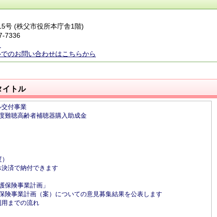
番15号 (秩父市役所本庁舎1階)
7-7336
ら
ルでのお問い合わせはこちらから
タイトル
ル交付事業
度難聴高齢者補聴器購入助成金
度）
ホ決済で納付できます
護保険事業計画」
護保険事業計画（案）についての意見募集結果を公表します
利用までの流れ