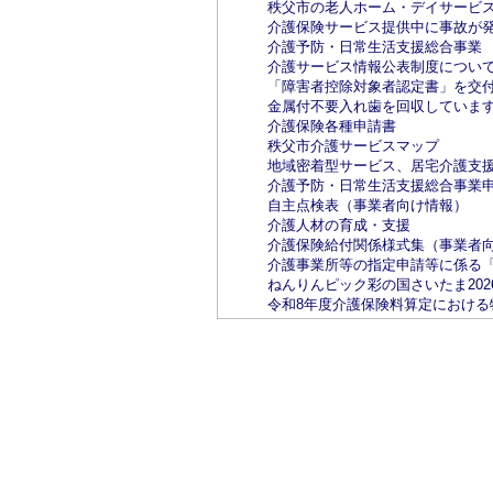
秩父市の老人ホーム・デイサービ
介護保険サービス提供中に事故が
介護予防・日常生活支援総合事業
介護サービス情報公表制度につい
「障害者控除対象者認定書」を交
金属付不要入れ歯を回収していま
介護保険各種申請書
秩父市介護サービスマップ
地域密着型サービス、居宅介護支
介護予防・日常生活支援総合事業
自主点検表（事業者向け情報）
介護人材の育成・支援
介護保険給付関係様式集（事業者
介護事業所等の指定申請等に係る
ねんりんピック彩の国さいたま202
令和8年度介護保険料算定における