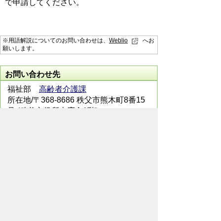
で申請してください。
※用語解説についてのお問い合わせは、
Weblio
へお
願いします。
お問い合わせ先
福祉部
高齢者介護課
所在地/〒368-8686 秩父市熊木町8番15
号 (秩父市役所本庁舎1階)
電話番号/
0494-25-5205
FAX/ 0494-27-
7336
メールでのお問い合わせはこちらから
翻訳ツールを使用している方のメールで
のお問い合わせはこちらから
ホームページについて
サイトの使い方
ご
意見・ご要望
秩父市へのアクセス