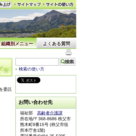
組織別メニュー
よくある質問
検索の使い方
を委託
お問い合わせ先
福祉部
高齢者介護課
所在地/〒368-8686 秩父市
熊木町8番15号 (秩父市役
所本庁舎1階)