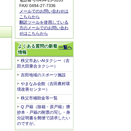
電話番号/
0494-25-5205
FAX/ 0494-27-7336
メールでのお問い合わせは
こちらから
翻訳ツールを使用している
方のメールでのお問い合わ
せはこちらから
よくある質問の新着
一覧へ
情報
秩父市あいAIタクシー（吉
田大田乗合タクシー）
吉田地域のスポーツ施設
やまなみ会館（吉田農村環
境改善センター）
秩父市補助金等一覧
Q 戸籍（除籍・原戸籍）謄
抄本・戸籍の附票の写し・身
分証明書を郵便で請求したい
のですが。