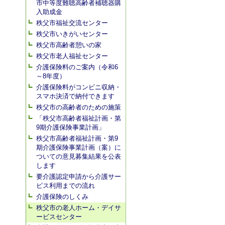
市中等度難聴高齢者補聴器購
入助成金
秩父市福祉交流センター
秩父市いきがいセンター
秩父市高齢者憩いの家
秩父市老人福祉センター
介護保険料のご案内（令和6
～8年度）
介護保険料がコンビニ収納・
スマホ決済で納付できます
秩父市の高齢者のための施策
「秩父市高齢者福祉計画・第
9期介護保険事業計画」
秩父市高齢者福祉計画・第9
期介護保険事業計画（案）に
ついての意見募集結果を公表
します
要介護認定申請から介護サー
ビス利用までの流れ
介護保険のしくみ
秩父市の老人ホーム・デイサ
ービスセンター