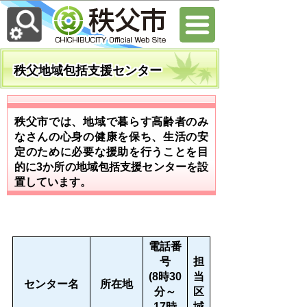
秩父地域包括支援センター
秩父市では、地域で暮らす高齢者のみ
なさんの心身の健康を保ち、生活の安
定のために必要な援助を行うことを目
的に3か所の地域包括支援センターを設
置しています。
電話番
号
担
(8時30
当
センター名
所在地
分～
区
17時
域