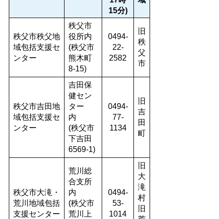
15分)
秩父市
旧
秩父市秩父地
役所内
0494-
秩
域包括支援セ
(秩父市
22-
父
ンター
熊木町
2582
市
8-15)
吉田保
健セン
旧
秩父市吉田地
ター
0494-
吉
域包括支援セ
内
77-
田
ンター
(秩父市
1134
町
下吉田
6569-1)
旧
荒川総
大
合支所
滝
秩父市大滝・
内
0494-
村
荒川地域包括
(秩父市
53-
旧
支援センター
荒川上
1014