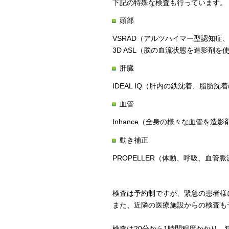
下記の特殊な検査も行っています。
頭部
VSRAD（アルツハイマー型認知
3D ASL（脳の血流状態を造影剤を
肝臓
IDEAL IQ（肝内の鉄沈着、脂肪沈
血管
Inhance（全身の様々な血管を造
動き補正
PROPELLER（体動、呼吸、血
検査は予約制ですが、緊急の患者様
また、近隣の医療施設からの検査も
検査は20分から1時間程度かかり