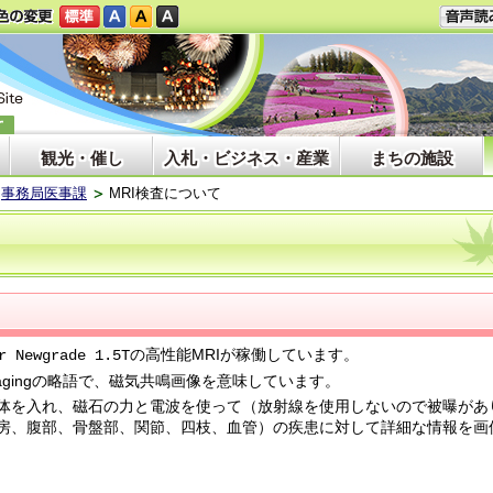
観光・催し
入札・ビジネス・産業
まちの施設
事務局医事課
MRI検査について
の高性能MRIが稼働しています。
r Newgrade 1.5T
ce Imagingの略語で、磁気共鳴画像を意味しています。
体を入れ、磁石の力と電波を使って（放射線を使用しないので被曝があ
房、腹部、骨盤部、関節、四枝、血管）の疾患に対して詳細な情報を画