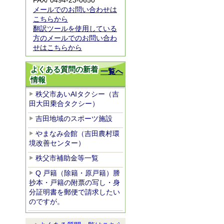
FAX/ 0494-23-0650
メールでのお問い合わせは
こちらから
翻訳ツールを使用している
方のメールでのお問い合わ
せはこちらから
よくある質問の新着
一覧へ
情報
秩父市あいAIタクシー（吉
田大田乗合タクシー）
吉田地域のスポーツ施設
やまなみ会館（吉田農村環
境改善センター）
秩父市補助金等一覧
Q 戸籍（除籍・原戸籍）謄
抄本・戸籍の附票の写し・身
分証明書を郵便で請求したい
のですが。