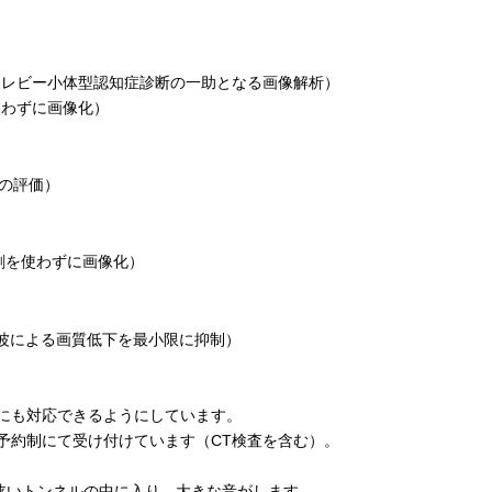
症、レビー小体型認知症診断の一助となる画像解析）
使わずに画像化）
着の評価）
影剤を使わずに画像化）
管脈波による画質低下を最小限に抑制）
にも対応できるようにしています。
予約制にて受け付けています（CT検査を含む）。
、狭いトンネルの中に入り、大きな音がします。