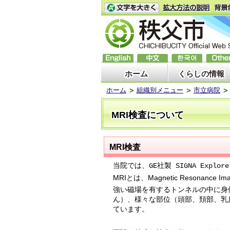
ホーム
くらしの情報
ホーム
組織別メニュー
市立病院
MRI検査について
MRI検査
当院では、
GE社製 SIGNA Explore
MRIとは、Magnetic Resonan
強い磁場を有するトンネルの中に身
ん）、様々な部位（頭部、頚部、乳
ています。