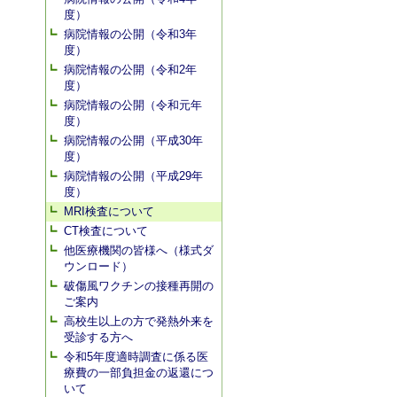
度）
病院情報の公開（令和3年
度）
病院情報の公開（令和2年
度）
病院情報の公開（令和元年
度）
病院情報の公開（平成30年
度）
病院情報の公開（平成29年
度）
MRI検査について
CT検査について
他医療機関の皆様へ（様式ダ
ウンロード）
破傷風ワクチンの接種再開の
ご案内
高校生以上の方で発熱外来を
受診する方へ
令和5年度適時調査に係る医
療費の一部負担金の返還につ
いて