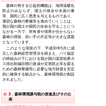
森林の有する公益的機能は、地球温暖化
防止のみならず、国土の保全や水源の養
等、国民に広く恩恵を与えるものであり、
適切な森林の整備等を進めていくことは、
我が国の国土や国民の生命を守ることにつ
ながる一方で、所有者や境界が分からない
森林の増加、担い手の不足等が大きな課題
となっています。
このような現状の下、平成
30
年
5
月に成
立した森林経営管理法を踏まえ、パリ協定
の枠組みの下における我が国の温室効果ガ
ス排出削減目標の達成や災害防止等を図る
ための森林整備等に必要な地方財源を安定
的に確保する観点から、森林環境税が創設
されました。
3．森林環境譲与税の使途及びその公
表