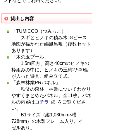
ントなどでご利用ください。
貸出し内容
「TUMICCO（つみっこ）」
スギとヒノキの積み木18ピース、
地図が描かれた綿風呂敷（複数セット
あります）
「木の玉プール」
1.5m四方、高さ40cmのヒノキの
枠組みの中に、ヒノキの玉約2,500個
が入った遊具。組み立て式。
「森林林業PRパネル」
秩父の森林、林業についてわかり
やすくまとめたパネル。全11枚。パネ
ルの内容は
コチラ
をご覧くださ
い。
B1サイズ（縦1,030mm×横
728mm）の木製フレーム入り。イー
ゼルあり。