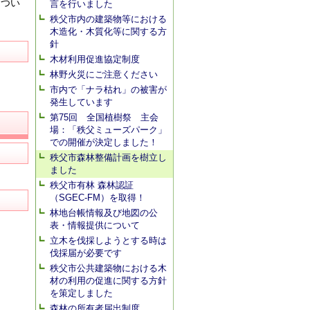
につい
言を行いました
秩父市内の建築物等における
木造化・木質化等に関する方
針
木材利用促進協定制度
林野火災にご注意ください
市内で「ナラ枯れ」の被害が
発生しています
第75回 全国植樹祭 主会
場：「秩父ミューズパーク」
での開催が決定しました！
秩父市森林整備計画を樹立し
ました
秩父市有林 森林認証
（SGEC-FM）を取得！
林地台帳情報及び地図の公
表・情報提供について
立木を伐採しようとする時は
伐採届が必要です
秩父市公共建築物における木
材の利用の促進に関する方針
を策定しました
森林の所有者届出制度