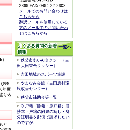
電話番号/0494-22-
2369 FAX/ 0494-22-2603
メールでのお問い合わせは
こちらから
翻訳ツールを使用している
方のメールでのお問い合わ
せはこちらから
よくある質問の新着
一覧へ
情報
5）
秩父市あいAIタクシー（吉
田大田乗合タクシー）
吉田地域のスポーツ施設
やまなみ会館（吉田農村環
よび埼
境改善センター）
8年度
盛り込
秩父市補助金等一覧
Q 戸籍（除籍・原戸籍）謄
抄本・戸籍の附票の写し・身
分証明書を郵便で請求したい
のですが。
もと
な指導