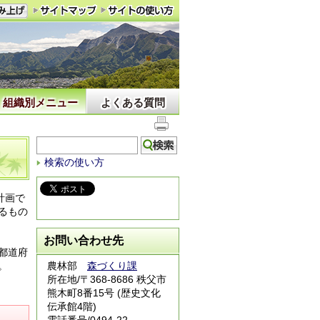
組織別メニュー
よくある質問
検索の使い方
計画で
るもの
お問い合わせ先
都道府
。
農林部
森づくり課
所在地/〒368-8686 秩父市
熊木町8番15号 (歴史文化
伝承館4階)