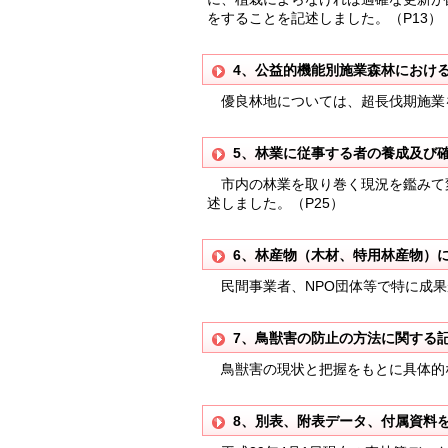
をすることを記述しました。（P13）
4、公益的機能別施業森林におけ
優良林地については、超長伐期施業を
5、林業に従事する者の養成及び
市内の林業を取り巻く現況を鑑みて
述しました。（P25）
6、林産物（木材、特用林産物）
民間事業者、NPO団体等で特に成果
7、鳥獣害の防止の方法に関する
鳥獣害の現状と把握をもとに具体的な
8、別表、附表データ、付属資料