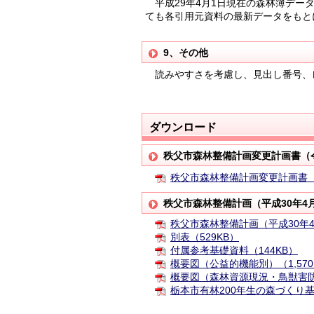
平成29年4月1日現在の森林簿デー
ても各引用元資料の最新データをもと
9、その他
読みやすさを考慮し、見出し番号、
ダウンロード
秩父市森林整備計画変更計画書（令
秩父市森林整備計画変更計画書（令和
秩父市森林整備計画（平成30年4
秩父市森林整備計画（平成30年4月
別表（529KB）
付属参考基礎資料（144KB）
概要図（公益的機能別）（1,570
概要図（森林資源現況・鳥獣害防止
栃本市有林200年生の森づくり基本