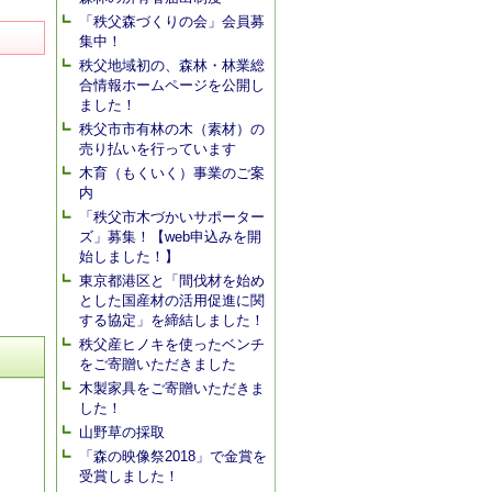
「秩父森づくりの会」会員募
集中！
秩父地域初の、森林・林業総
合情報ホームページを公開し
ました！
秩父市市有林の木（素材）の
売り払いを行っています
木育（もくいく）事業のご案
内
「秩父市木づかいサポーター
ズ」募集！【web申込みを開
始しました！】
東京都港区と「間伐材を始め
とした国産材の活用促進に関
する協定」を締結しました！
秩父産ヒノキを使ったベンチ
をご寄贈いただきました
木製家具をご寄贈いただきま
した！
山野草の採取
「森の映像祭2018」で金賞を
受賞しました！