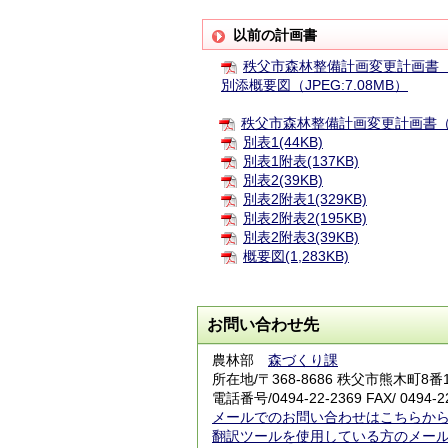
以前の計画書
秩父市森林整備計画変更計画書（平
別添概要図（JPEG:7.08MB）
秩父市森林整備計画変更計画書（平成
別表1(44KB)
別表1附表(137KB)
別表2(39KB)
別表2附表1(329KB)
別表2附表2(195KB)
別表2附表3(39KB)
概要図(1,283KB)
お問い合わせ先
農林部
森づくり課
所在地/〒368-8686 秩父市熊木町8番
電話番号/0494-22-2369 FAX/ 0494-2
メールでのお問い合わせはこちらか
翻訳ツールを使用している方のメー