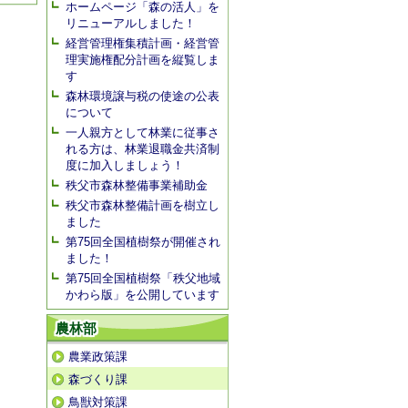
ホームページ「森の活人」を
リニューアルしました！
経営管理権集積計画・経営管
理実施権配分計画を縦覧しま
す
森林環境譲与税の使途の公表
について
一人親方として林業に従事さ
れる方は、林業退職金共済制
度に加入しましょう！
秩父市森林整備事業補助金
秩父市森林整備計画を樹立し
ました
第75回全国植樹祭が開催され
ました！
第75回全国植樹祭「秩父地域
かわら版」を公開しています
農林部
農業政策課
森づくり課
鳥獣対策課