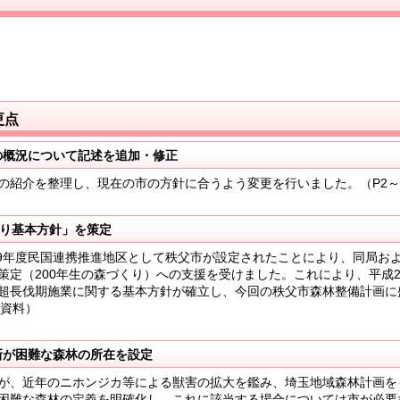
更点
の概況について記述を追加・修正
紹介を整理し、現在の市の方針に合うよう変更を行いました。（P2～
くり基本方針」を策定
9年度民国連携推進地区として秩父市が設定されたことにより、同局お
策定（200年生の森づくり）への支援を受けました。これにより、平成2
超長伐期施業に関する基本方針が確立し、今回の秩父市森林整備計画に
属資料）
新が困難な森林の所在を設定
が、近年のニホンジカ等による獣害の拡大を鑑み、埼玉地域森林計画を
困難な森林の定義を明確化し、これに該当する場合については市が必要