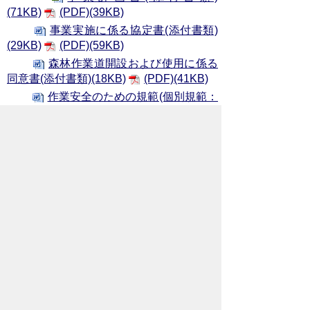
(71KB)
(PDF)(39KB)
事業実施に係る協定書(添付書類)
(29KB)
(PDF)(59KB)
森林作業道開設および使用に係る
同意書(添付書類)(18KB)
(PDF)(41KB)
作業安全のための規範(個別規範：
林業)チェックシート(添付書類)
(16KB)
(PDF)(192KB)
（2）
変更交付・中止承認申請書(様式
第4号)(81KB)
(PDF)(35KB)
（3）
実績報告書 (様式第7号)
(76KB)
(PDF)(37KB)
実績総括表(添付書類)
(72KB)
(PDF)(20KB)
（4）
請求書(様式第9号)
(38KB)
(PDF)(28KB)
お問い合わせ先
農林部
森づくり課