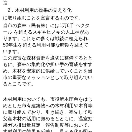
進
2．木材利用の効果の見える化
に取り組むことを宣言するものです。
当市の森林（民有林）には1万6千 ヘクタ
ール を超えるスギやヒノキの人工林があ
ります。これらの多くは戦後に植えられ、
50年生を超える利用可能な時期を迎えて
います。
この豊富な森林資源を適切に整備するとと
もに、森林の集約化や担い手の育成をすす
め、木材を安定的に供給していくことを当
市の重要なミッションとして取り組んでい
るところです。
木材利用においても、市役所本庁舎をはじ
めとした市有建築物への木材利用や木育等
に取り組んでおり、引き続き、率先して秩
父産木材の活用に努めるとともに、温室効
果ガス排出量算定・報告制度等において、
木材利用の効果を反映し、見える化を図っ