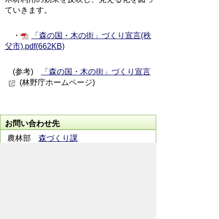
ていきます。
・
「森の国・木の街」づくり宣言(秩
父市).pdf(662KB)
(参考)
「森の国・木の街」づくり宣言
(林野庁ホームページ)
お問い合わせ先
農林部
森づくり課
所在地/〒368-8686 秩父市熊木町8番15
号 (歴史文化伝承館4階)
電話番号/0494-22-2369 FAX/ 0494-22-
2603
メールでのお問い合わせはこちらから
翻訳ツールを使用している方のメールで
のお問い合わせはこちらから