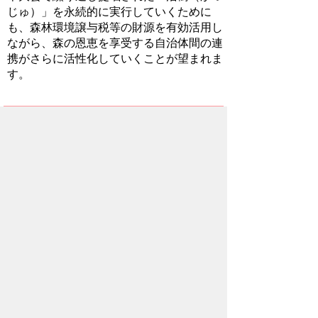
じゅ）」を永続的に実行していくために
も、森林環境譲与税等の財源を有効活用し
ながら、森の恩恵を享受する自治体間の連
携がさらに活性化していくことが望まれま
す。
関連情報
本多静六とは
式典アトラクションで声楽家の原田勇雅さ
んが扮した日本で最初の林学博士「本多静
六」については、下記ページにてご案内し
ています。第75回全国植樹祭は、秩父と
も所縁が深い博士に着目した演出が印象的
な大会でした。
「日本の公園の父」本多静六博士 | 森の活
人