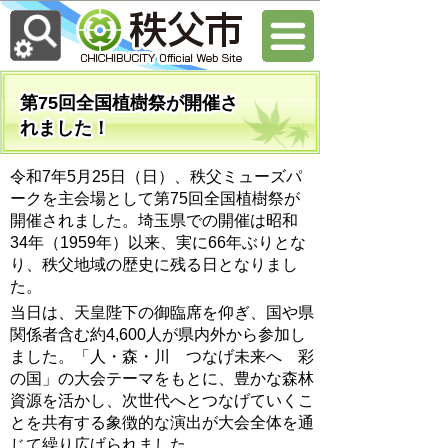
第75回全国植樹祭が開催さ
れました！
令和7年5月25日（日）、秩父ミューズパ
ークを主会場として第75回全国植樹祭が
開催されました。埼玉県での開催は昭和
34年（1959年）以来、実に66年ぶりとな
り、秩父地域の歴史に残る日となりまし
た。
当日は、天皇陛下の御臨席を仰ぎ、国や県
関係者含む約4,600人が県内外から参加し
ました。「人・森・川 つなげ未来へ 彩
の国」の大会テーマをもとに、豊かな森林
資源を活かし、次世代へとつなげていくこ
とを共有する象徴的な演出が大会全体を通
じて繰り広げられました。