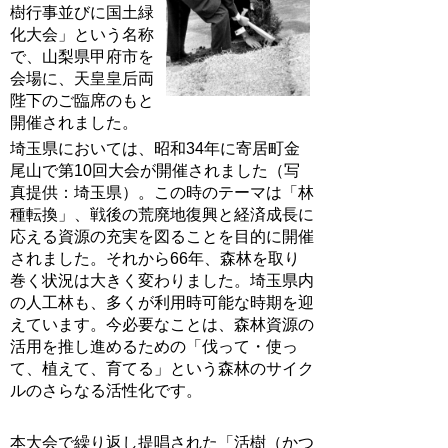
樹行事並びに国土緑
化大会」という名称
で、山梨県甲府市を
会場に、天皇皇后両
陛下のご臨席のもと
開催されました。
埼玉県においては、昭和34年に寄居町金
尾山で第10回大会が開催されました（写
真提供：埼玉県）。この時のテーマは「林
種転換」、戦後の荒廃地復興と経済成長に
応える資源の充実を図ることを目的に開催
されました。それから66年、森林を取り
巻く状況は大きく変わりました。埼玉県内
の人工林も、多くが利用時可能な時期を迎
えています。今必要なことは、森林資源の
活用を推し進めるための「伐って・使っ
て、植えて、育てる」という森林のサイク
ルのさらなる活性化です。
本大会で繰り返し提唱された「活樹（かつ