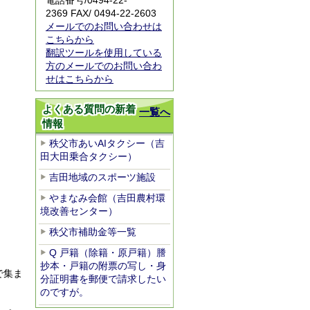
電話番号/0494-22-
2369 FAX/ 0494-22-2603
メールでのお問い合わせは
こちらから
翻訳ツールを使用している
方のメールでのお問い合わ
せはこちらから
よくある質問の新着
一覧へ
情報
秩父市あいAIタクシー（吉
田大田乗合タクシー）
吉田地域のスポーツ施設
やまなみ会館（吉田農村環
境改善センター）
秩父市補助金等一覧
Q 戸籍（除籍・原戸籍）謄
抄本・戸籍の附票の写し・身
で集ま
分証明書を郵便で請求したい
のですが。