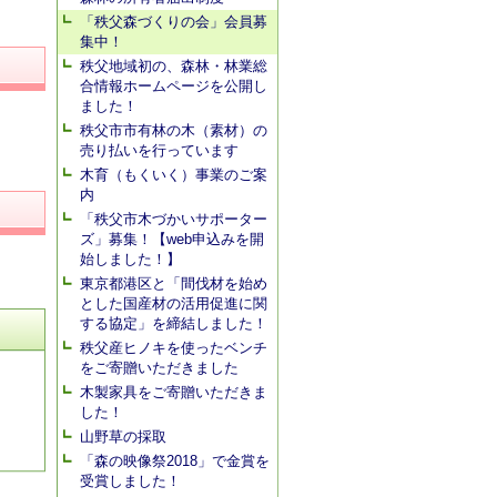
「秩父森づくりの会」会員募
集中！
秩父地域初の、森林・林業総
合情報ホームページを公開し
ました！
秩父市市有林の木（素材）の
売り払いを行っています
木育（もくいく）事業のご案
内
「秩父市木づかいサポーター
ズ」募集！【web申込みを開
始しました！】
東京都港区と「間伐材を始め
とした国産材の活用促進に関
する協定」を締結しました！
秩父産ヒノキを使ったベンチ
をご寄贈いただきました
木製家具をご寄贈いただきま
した！
山野草の採取
「森の映像祭2018」で金賞を
受賞しました！