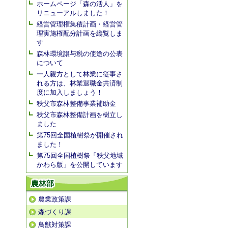
ホームページ「森の活人」を
リニューアルしました！
経営管理権集積計画・経営管
理実施権配分計画を縦覧しま
す
森林環境譲与税の使途の公表
について
一人親方として林業に従事さ
れる方は、林業退職金共済制
度に加入しましょう！
秩父市森林整備事業補助金
秩父市森林整備計画を樹立し
ました
第75回全国植樹祭が開催され
ました！
第75回全国植樹祭「秩父地域
かわら版」を公開しています
農林部
農業政策課
森づくり課
鳥獣対策課