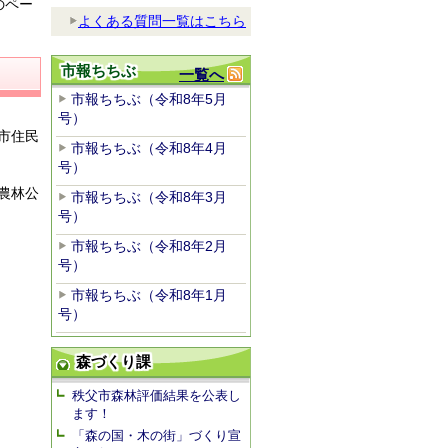
のペー
よくある質問一覧はこちら
市報ちちぶ
一覧へ
市報ちちぶ（令和8年5月
号）
市住民
市報ちちぶ（令和8年4月
号）
農林公
市報ちちぶ（令和8年3月
。
号）
市報ちちぶ（令和8年2月
号）
市報ちちぶ（令和8年1月
号）
森づくり課
秩父市森林評価結果を公表し
ます！
「森の国・木の街」づくり宣