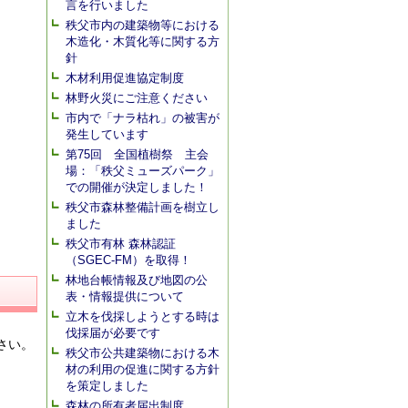
言を行いました
秩父市内の建築物等における
木造化・木質化等に関する方
針
木材利用促進協定制度
林野火災にご注意ください
市内で「ナラ枯れ」の被害が
発生しています
第75回 全国植樹祭 主会
場：「秩父ミューズパーク」
での開催が決定しました！
秩父市森林整備計画を樹立し
ました
秩父市有林 森林認証
（SGEC-FM）を取得！
林地台帳情報及び地図の公
表・情報提供について
立木を伐採しようとする時は
伐採届が必要です
さい。
秩父市公共建築物における木
材の利用の促進に関する方針
を策定しました
森林の所有者届出制度