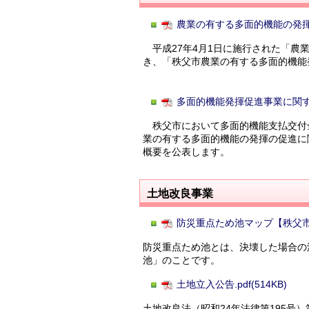
農業の有する多面的機能の発揮の
平成27年4月1日に施行された「農
き、「秩父市農業の有する多面的機能
多面的機能発揮促進事業に関
秩父市において多面的機能支払交付
業の有する多面的機能の発揮の促進に関
概要を公表します。
土地改良事業
防災重点ため池マップ【秩父市】.p
防災重点ため池とは、決壊した場合の
池」のことです。
土地立入公告.pdf(514KB)
土地改良法（昭和24年法律第195号