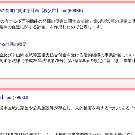
促進に関する計画【秩父市】.pdf(609KB)
業の有する多面的機能の発揮の促進に関する法律」第6条第5項の規定に
発揮の促進に関する計画」を作成したので公表します。
する計画の概要
金及び中山間地域等直接支払交付金を受ける活動組織の事業計画につい
する法律（平成26年法律第78号）第7条第6項の規定に基づき、事業
df(796KB)
浸水区域に家屋や公共施設等が存在し、人的被害を与える恐れのある「
）第118条第3項の規定により、土地改良事業調査のため、関係土地に立