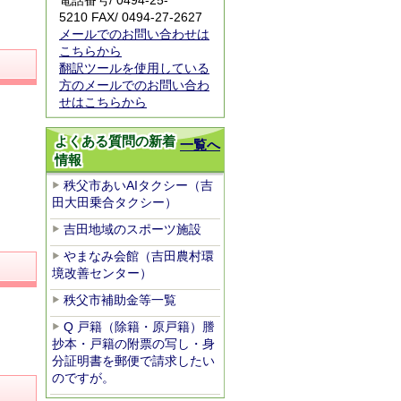
電話番号/ 0494-25-
5210 FAX/ 0494-27-2627
メールでのお問い合わせは
こちらから
翻訳ツールを使用している
方のメールでのお問い合わ
せはこちらから
よくある質問の新着
一覧へ
情報
秩父市あいAIタクシー（吉
田大田乗合タクシー）
吉田地域のスポーツ施設
やまなみ会館（吉田農村環
境改善センター）
秩父市補助金等一覧
Q 戸籍（除籍・原戸籍）謄
抄本・戸籍の附票の写し・身
分証明書を郵便で請求したい
のですが。