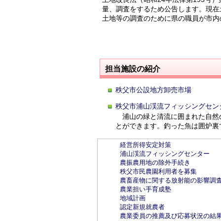
量、調査をするため公告します。現在
土地等の調査のために県の職員が市内
担当施設の紹介
秩父市公設地方卸売市場
秩父市浦山渓流フィッシングセン
浦山の緑と清流に囲まれた自然
とができます。釣った魚は囲炉裏
経営所得安定対策
浦山渓流フィッシングセンター
農振農用地の除外手続き
秩父市民農園利用者を募集
農畜産物に関する放射能の影響調
農業担い手育成塾
地域計画
認定新規就農者
農業委員の推薦及び応募状況の結