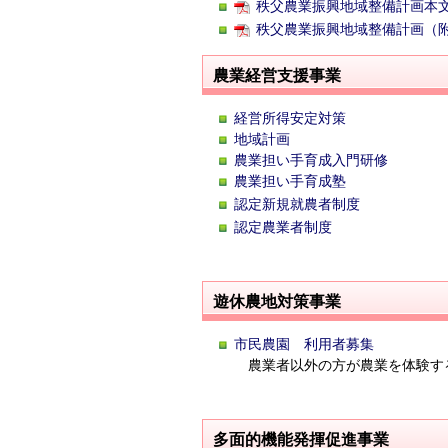
秩父農業振興地域整備計画本文(1
秩父農業振興地域整備計画（附図）
農業経営支援事業
経営所得安定対策
地域計画
農業担い手育成入門研修
農業担い手育成塾
認定新規就農者制度
認定農業者制度
遊休農地対策事業
市民農園 利用者募集
農業者以外の方が農業を体験す
多面的機能発揮促進事業