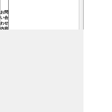
お問
い合
わせ
内容
【必
須】
ホームページについて
サイトの使い方
ご
意見・ご要望
秩父市へのアクセス
Copyright© City of CHICHIBU
All Rights Reserved.