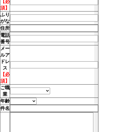
【必
須】
ふり
がな
住所
電話
番号
メー
ルア
ドレ
ス
【必
須】
ご職
業
年齢
件名