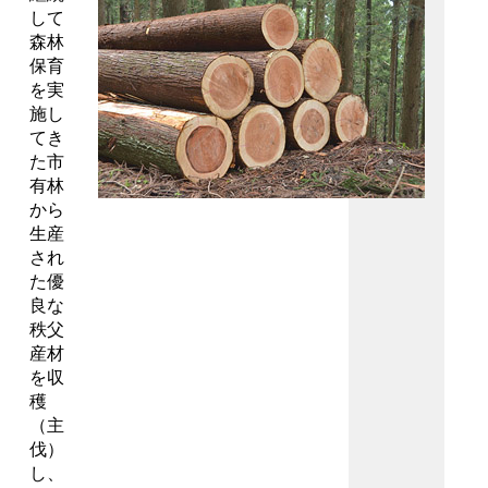
して
森林
保育
を実
施し
てき
た市
有林
から
生産
され
た優
良な
秩父
産材
を収
穫
（主
伐）
し、