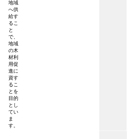
地域
へ供
給す
るこ
と
で、
地域
の木
材利
用促
進に
資す
るこ
とを
目的
とし
てい
ま
す。