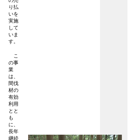
の売
り払
いを
実施
して
いま
す。
こ
の事
業
は、
間伐
材の
有効
利用
とと
も
に、
長年
継続