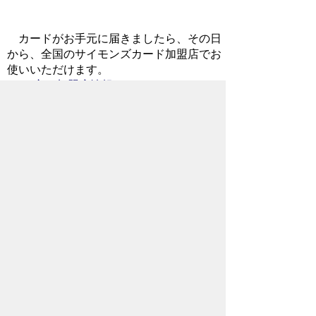
カードがお手元に届きましたら、その日
から、全国のサイモンズカード加盟店でお
使いいただけます。
主な加盟店情報はコチラ（109KB)
を
ご覧ください。（加盟店の最新情報は、
サ
イモンズのホームページ
でご確認くだ
さい。）
期限切れのポイントは、秩父市に寄附さ
れ、秩父市の森林・林業の保全、活性化事
業に活用されます！（ポイントは、翌年の
12月末日で期限が切れます。）
関連リンク
株式会社サイモンズのホームページは
コチラ