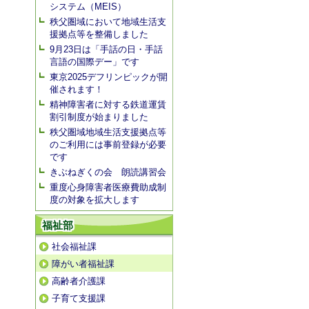
システム（MEIS）
秩父圏域において地域生活支
援拠点等を整備しました
9月23日は「手話の日・手話
言語の国際デー」です
東京2025デフリンピックが開
催されます！
精神障害者に対する鉄道運賃
割引制度が始まりました
秩父圏域地域生活支援拠点等
のご利用には事前登録が必要
です
きぶねぎくの会 朗読講習会
重度心身障害者医療費助成制
度の対象を拡大します
福祉部
社会福祉課
障がい者福祉課
高齢者介護課
子育て支援課