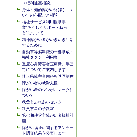
（権利擁護相談）
身体・知的障がい児(者)につ
いての心配ごと相談
福祉サービス利用援助事
業"あんしんサポートねっ
と"について
精神障がい者がいきいき生活
するために
自動車等燃料費の一部助成・
福祉タクシー利用券
重度心身障害者医療費、手当
てについてご案内します
埼玉県障害者歯科相談医制度
障がい者の就労支援
障がい者のシンボルマークに
ついて
秩父市ふれあいセンター
秩父市星の子教室
第七期秩父市障がい者福祉計
画
障がい福祉に関するアンケー
ト調査結果を公表します