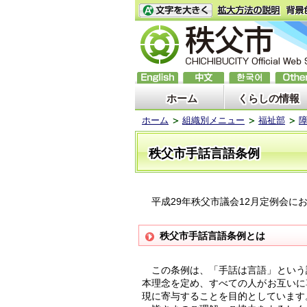
ホーム
くらしの情報
ホーム
組織別メニュー
福祉部
秩父市手話言語条例
平成29年秩父市議会12月定例会に
秩父市手話言語条例とは
この条例は、「手話は言語」という
本理念を定め、すべての人がお互いに
現に寄与することを目的としています