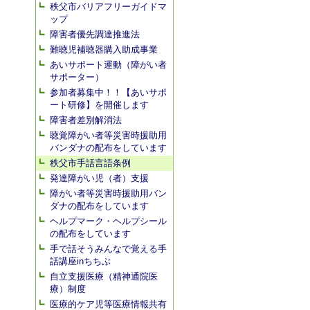
秩父市バリアフリーガイドマ
ップ
障害者優先調達推進法
難聴児補聴器購入助成事業
あいサポート運動（障がい者
サポーター）
参加者募集中！！【あいサポ
ート研修】を開催します
障害者差別解消法
聴覚障がい者等災害時援助用
バンダナの配布をしています
秩父市手話言語条例
発達障がい児（者）支援
障がい者等災害時援助用バン
ダナの配布をしています
ヘルプマーク・ヘルプシール
の配布をしています
手で話そうみんなで覚える手
話講座inちちぶ
自立支援医療（精神通院医
療）制度
医療的ケア児等医療情報共有