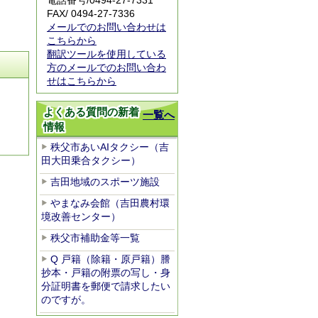
電話番号/
0494-27-7331
FAX/ 0494-27-7336
メールでのお問い合わせは
こちらから
翻訳ツールを使用している
方のメールでのお問い合わ
せはこちらから
よくある質問の新着
一覧へ
情報
秩父市あいAIタクシー（吉
田大田乗合タクシー）
吉田地域のスポーツ施設
やまなみ会館（吉田農村環
境改善センター）
秩父市補助金等一覧
Q 戸籍（除籍・原戸籍）謄
抄本・戸籍の附票の写し・身
分証明書を郵便で請求したい
のですが。