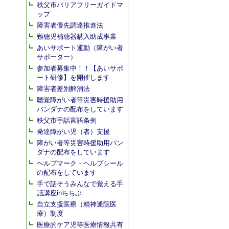
秩父市バリアフリーガイドマ
ップ
障害者優先調達推進法
難聴児補聴器購入助成事業
あいサポート運動（障がい者
サポーター）
参加者募集中！！【あいサポ
ート研修】を開催します
障害者差別解消法
聴覚障がい者等災害時援助用
バンダナの配布をしています
秩父市手話言語条例
発達障がい児（者）支援
障がい者等災害時援助用バン
ダナの配布をしています
ヘルプマーク・ヘルプシール
の配布をしています
手で話そうみんなで覚える手
話講座inちちぶ
自立支援医療（精神通院医
療）制度
医療的ケア児等医療情報共有