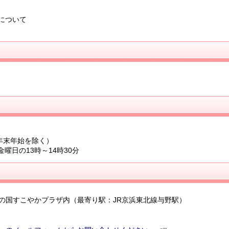
について
年末年始を除く）
曜日の13時～14時30分
彩の国すこやかプラザ内（最寄り駅：JR京浜東北線与野駅）