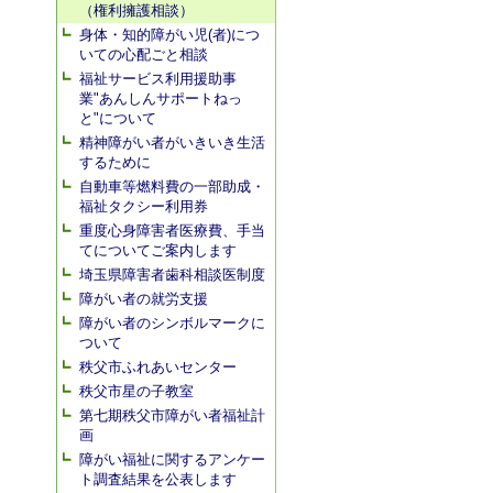
（権利擁護相談）
身体・知的障がい児(者)につ
いての心配ごと相談
福祉サービス利用援助事
業"あんしんサポートねっ
と"について
精神障がい者がいきいき生活
するために
自動車等燃料費の一部助成・
福祉タクシー利用券
重度心身障害者医療費、手当
てについてご案内します
埼玉県障害者歯科相談医制度
障がい者の就労支援
障がい者のシンボルマークに
ついて
秩父市ふれあいセンター
秩父市星の子教室
第七期秩父市障がい者福祉計
画
障がい福祉に関するアンケー
ト調査結果を公表します