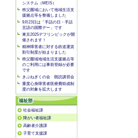
システム（MEIS）
秩父圏域において地域生活支
援拠点等を整備しました
9月23日は「手話の日・手話
言語の国際デー」です
東京2025デフリンピックが開
催されます！
精神障害者に対する鉄道運賃
割引制度が始まりました
秩父圏域地域生活支援拠点等
のご利用には事前登録が必要
です
きぶねぎくの会 朗読講習会
重度心身障害者医療費助成制
度の対象を拡大します
福祉部
社会福祉課
障がい者福祉課
高齢者介護課
子育て支援課