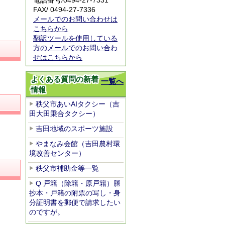
電話番号/
0494-27-7331
FAX/ 0494-27-7336
メールでのお問い合わせは
こちらから
翻訳ツールを使用している
方のメールでのお問い合わ
せはこちらから
よくある質問の新着
一覧へ
情報
秩父市あいAIタクシー（吉
田大田乗合タクシー）
吉田地域のスポーツ施設
やまなみ会館（吉田農村環
境改善センター）
秩父市補助金等一覧
Q 戸籍（除籍・原戸籍）謄
抄本・戸籍の附票の写し・身
分証明書を郵便で請求したい
のですが。