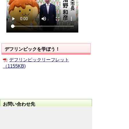
デフリンピックを学ぼう！
デフリンピックリーフレット
（1155KB)
お問い合わせ先
福祉部
障がい者福祉課
所在地/〒368-8686 秩父市熊木町8番15
号 (秩父市役所本庁舎1階)