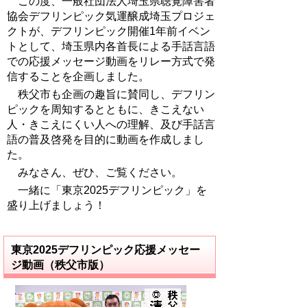
この度、一般社団法人埼玉県聴覚障害者
協会デフリンピック気運醸成埼玉プロジェ
クトが、デフリンピック開催1年前イベン
トとして、埼玉県内各首長による手話言語
での応援メッセージ動画をリレー方式で発
信することを企画しました。
秩父市も企画の趣旨に賛同し、デフリン
ピックを周知するとともに、きこえない
人・きこえにくい人への理解、及び手話言
語の普及啓発を目的に動画を作成しまし
た。
みなさん、ぜひ、ご覧ください。
一緒に「東京2025デフリンピック」を
盛り上げましょう！
東京2025デフリンピック応援メッセー
ジ動画（秩父市版）