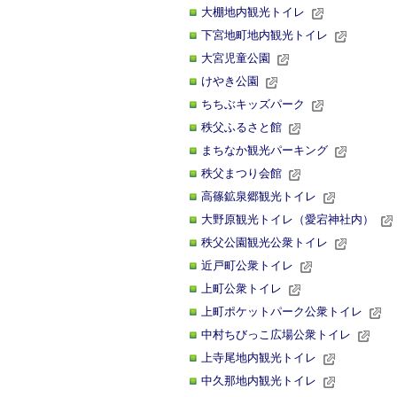
大棚地内観光トイレ
下宮地町地内観光トイレ
大宮児童公園
けやき公園
ちちぶキッズパーク
秩父ふるさと館
まちなか観光パーキング
秩父まつり会館
高篠鉱泉郷観光トイレ
大野原観光トイレ（愛宕神社内）
秩父公園観光公衆トイレ
近戸町公衆トイレ
上町公衆トイレ
上町ポケットパーク公衆トイレ
中村ちびっこ広場公衆トイレ
上寺尾地内観光トイレ
中久那地内観光トイレ