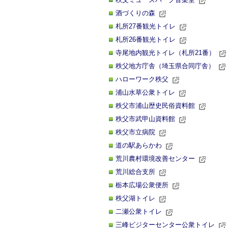
酒づくりの森
札所27番観光トイレ
札所26番観光トイレ
寺尾地内観光トイレ（札所21番）
秩父地方庁舎（埼玉県合同庁舎）
ハローワーク秩父
浦山水草公衆トイレ
秩父市浦山歴史民俗資料館
秩父市武甲山資料館
秩父市立病院
道の駅あらかわ
荒川農村環境改善センター
荒川総合支所
栃本広場公衆便所
秩父湖トイレ
二瀬公衆トイレ
三峰ビジターセンター公衆トイレ