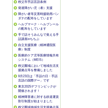
秩父市手話言語条例
発達障がい児（者）支援
障がい者等災害時援助用バン
ダナの配布をしています
ヘルプマーク・ヘルプシール
の配布をしています
手で話そうみんなで覚える手
話講座inちちぶ
自立支援医療（精神通院医
療）制度
医療的ケア児等医療情報共有
システム（MEIS）
秩父圏域において地域生活支
援拠点等を整備しました
9月23日は「手話の日・手話
言語の国際デー」です
東京2025デフリンピックが
開催されます！
精神障害者に対する鉄道運賃
割引制度が始まりました
秩父圏域地域生活支援拠点等