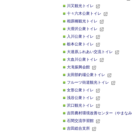
川又観光トイレ
十々六木公衆トイレ
相原橋観光トイレ
大滑沢公衆トイレ
入川公衆トイレ
栃本公衆トイレ
大達原ふれあい交流トイレ
大血川公衆トイレ
大滝振興会館
太田部釣場公衆トイレ
フルーツ街道観光トイレ
女形公衆トイレ
浅谷公衆トイレ
沢口観光トイレ
吉田農村環境改善センター（やまなみ
石間交流学習館
吉田総合支所