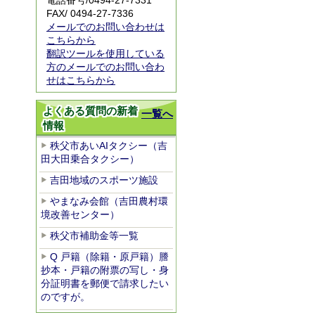
電話番号/
0494-27-7331
FAX/ 0494-27-7336
メールでのお問い合わせは
こちらから
翻訳ツールを使用している
方のメールでのお問い合わ
せはこちらから
よくある質問の新着
一覧へ
情報
秩父市あいAIタクシー（吉
田大田乗合タクシー）
吉田地域のスポーツ施設
やまなみ会館（吉田農村環
境改善センター）
秩父市補助金等一覧
Q 戸籍（除籍・原戸籍）謄
抄本・戸籍の附票の写し・身
分証明書を郵便で請求したい
のですが。