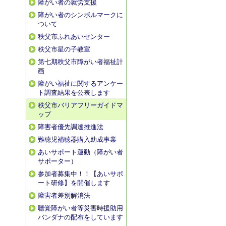
障がい者の就労支援
障がい者のシンボルマークに
ついて
秩父市ふれあいセンター
秩父市星の子教室
第七期秩父市障がい者福祉計
画
障がい福祉に関するアンケー
ト調査結果を公表します
秩父市バリアフリーガイドマ
ップ
障害者優先調達推進法
難聴児補聴器購入助成事業
あいサポート運動（障がい者
サポーター）
参加者募集中！！【あいサポ
ート研修】を開催します
障害者差別解消法
聴覚障がい者等災害時援助用
バンダナの配布をしています