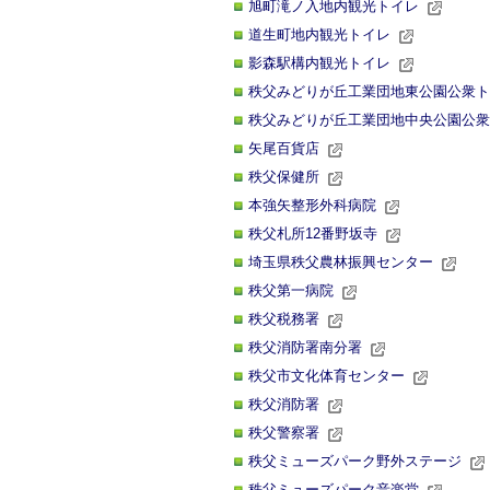
旭町滝ノ入地内観光トイレ
道生町地内観光トイレ
影森駅構内観光トイレ
秩父みどりが丘工業団地東公園公衆ト
秩父みどりが丘工業団地中央公園公衆
矢尾百貨店
秩父保健所
本強矢整形外科病院
秩父札所12番野坂寺
埼玉県秩父農林振興センター
秩父第一病院
秩父税務署
秩父消防署南分署
秩父市文化体育センター
秩父消防署
秩父警察署
秩父ミューズパーク野外ステージ
秩父ミューズパーク音楽堂