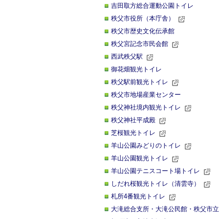
吉田取方総合運動公園トイレ
秩父市役所（本庁舎）
秩父市歴史文化伝承館
秩父宮記念市民会館
西武秩父駅
御花畑観光トイレ
秩父駅前観光トイレ
秩父市地場産業センター
秩父神社境内観光トイレ
秩父神社平成殿
芝桜観光トイレ
羊山公園みどりのトイレ
羊山公園観光トイレ
羊山公園テニスコート場トイレ
しだれ桜観光トイレ（清雲寺）
札所4番観光トイレ
大滝総合支所・大滝公民館・秩父市立