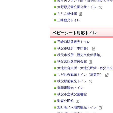
知々夫ブランド館（旧本町街かどギャ
大野原児童公園公衆トイレ
ちちぶ銘仙館
三峰観光トイレ
ベビーシート対応トイレ
三峰口駅前観光トイレ
秩父市役所（本庁舎）
秩父市役所（歴史文化伝承館）
秩父宮記念市民会館
大滝総合支所・大滝公民館・秩父市立
しだれ桜観光トイレ（清雲寺）
秩父駅前観光トイレ
御花畑観光トイレ
秩父市立秩父図書館
影森公民館
旭町滝ノ入地内観光トイレ