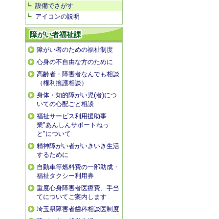
設備でさがす
アイコンの説明
障がい者福祉課
障がい者のための福祉制度
心身の不自由な方のために
高齢者・障害者なんでも相談
（権利擁護相談）
身体・知的障がい児(者)につ
いての心配ごと相談
福祉サービス利用援助事
業"あんしんサポートねっ
と"について
精神障がい者がいきいき生活
するために
自動車等燃料費の一部助成・
福祉タクシー利用券
重度心身障害者医療費、手当
てについてご案内します
埼玉県障害者歯科相談医制度