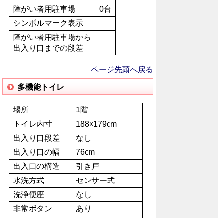
障がい者用駐車場
0台
シンボルマーク表示
障がい者用駐車場から
出入り口までの段差
ページ先頭へ戻る
多機能トイレ
場所
1階
トイレ内寸
188×179cm
出入り口段差
なし
出入り口の幅
76cm
出入口の構造
引き戸
水洗方式
センサー式
洗浄便座
なし
非常ボタン
あり