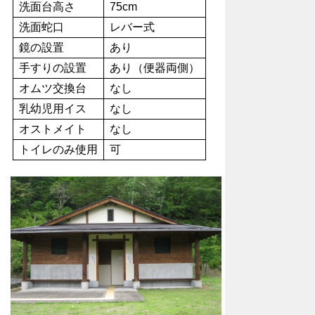
洗面台高さ
75cm
洗面蛇口
レバー式
鏡の設置
あり
手すりの設置
あり（便器両側）
オムツ交換台
なし
乳幼児用イス
なし
オストメイト
なし
トイレのみ使用
可