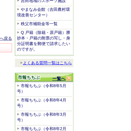
吉田地域のスポーツ施設
やまなみ会館（吉田農村環
境改善センター）
秩父市補助金等一覧
Q 戸籍（除籍・原戸籍）謄
抄本・戸籍の附票の写し・身
へ戻る
分証明書を郵便で請求したい
のですが。
よくある質問一覧はこちら
市報ちちぶ
一覧へ
市報ちちぶ（令和8年5月
号）
市報ちちぶ（令和8年4月
号）
市報ちちぶ（令和8年3月
号）
市報ちちぶ（令和8年2月