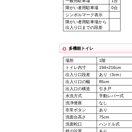
一般用駐車場
1台
障がい者用駐車場
0台
シンボルマーク表示
障がい者用駐車場から
出入り口までの段差
多機能トイレ
場所
1階
トイレ内寸
194×216cm
出入り口段差
あり（3cm）
出入り口の幅
85cm
出入口の構造
引き戸
水洗方式
手動レバー式
洗浄便座
なし
非常ボタン
あり
洗面台高さ
75cm
洗面蛇口
ハンドル式
鏡の設置
あり