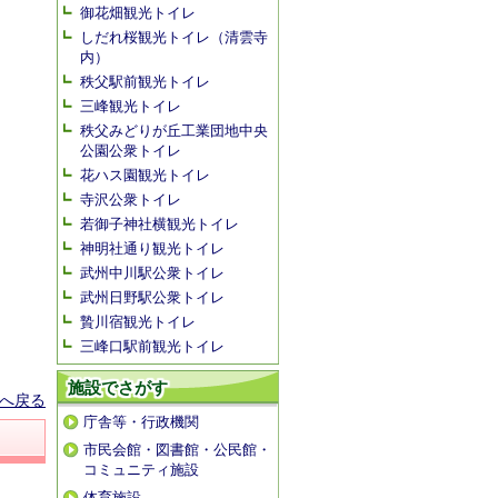
御花畑観光トイレ
しだれ桜観光トイレ（清雲寺
内）
秩父駅前観光トイレ
三峰観光トイレ
秩父みどりが丘工業団地中央
公園公衆トイレ
花ハス園観光トイレ
寺沢公衆トイレ
若御子神社横観光トイレ
神明社通り観光トイレ
武州中川駅公衆トイレ
武州日野駅公衆トイレ
贄川宿観光トイレ
三峰口駅前観光トイレ
施設でさがす
へ戻る
庁舎等・行政機関
市民会館・図書館・公民館・
コミュニティ施設
体育施設