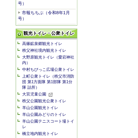
号）
市報ちちぶ（令和8年1月
号）
観光トイレ・公衆トイレ
高篠鉱泉郷観光トイレ
秩父神社境内観光トイレ
大野原観光トイレ（愛宕神社
内）
中村ちびっこ広場公衆トイレ
上町公衆トイレ（秩父市消防
団 第1方面隊 第1部隊 第1分
隊 詰所）
大宮児童公園
秩父公園観光公衆トイレ
羊山公園観光トイレ
羊山公園みどりのトイレ
羊山公園テニスコート場トイ
レ
橋立地内観光トイレ