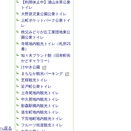
【利用休止中】浦山水草公衆
トイレ
大野原児童公園公衆トイレ
上町ポケットパーク公衆トイ
レ
秩父みどりが丘工業団地東公
園公衆トイレ
寺尾地内観光トイレ（札所21
番）
知々夫ブランド館（旧本町街
かどギャラリー）
けやき公園
まちなか観光パーキング
芝桜観光トイレ
近戸町公衆トイレ
上寺尾地内観光トイレ
中久那地内観光トイレ
影森駅構内観光トイレ
道生町地内観光トイレ
下宮地町地内観光トイレ
フルーツ街道観光トイレ
へ戻る