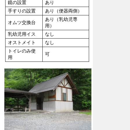
鏡の設置
あり
手すりの設置
あり（便器両側）
あり（乳幼児専
オムツ交換台
用）
乳幼児用イス
なし
オストメイト
なし
トイレのみ使
可
用