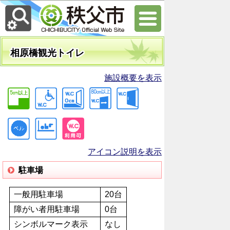
相原橋観光トイレ
施設概要を表示
アイコン説明を表示
駐車場
一般用駐車場
20台
障がい者用駐車場
0台
シンボルマーク表示
なし