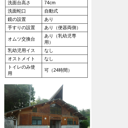
洗面台高さ
74cm
洗面蛇口
自動式
鏡の設置
あり
手すりの設置
あり（便器両側）
あり（乳幼児専
オムツ交換台
用）
乳幼児用イス
なし
オストメイト
なし
トイレのみ使
可（24時間）
用