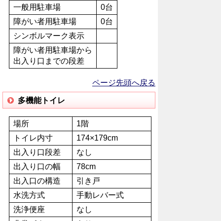
一般用駐車場
0台
障がい者用駐車場
0台
シンボルマーク表示
障がい者用駐車場から
出入り口までの段差
ページ先頭へ戻る
多機能トイレ
場所
1階
トイレ内寸
174×179cm
出入り口段差
なし
出入り口の幅
78cm
出入口の構造
引き戸
水洗方式
手動レバー式
洗浄便座
なし