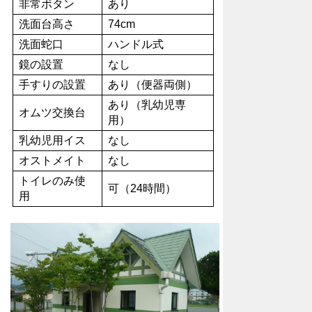
非常ボタン
あり
洗面台高さ
74cm
洗面蛇口
ハンドル式
鏡の設置
なし
手すりの設置
あり（便器両側）
あり（乳幼児専
オムツ交換台
用）
乳幼児用イス
なし
オストメイト
なし
トイレのみ使
可（24時間）
用