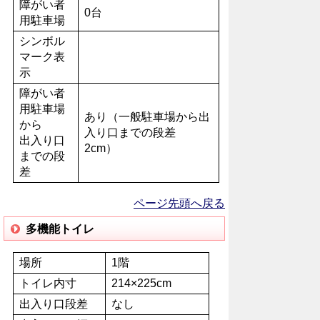
障がい者
0台
用駐車場
シンボル
マーク表
示
障がい者
用駐車場
あり（一般駐車場から出
から
入り口までの段差
出入り口
2cm）
までの段
差
ページ先頭へ戻る
多機能トイレ
場所
1階
トイレ内寸
214×225cm
出入り口段差
なし