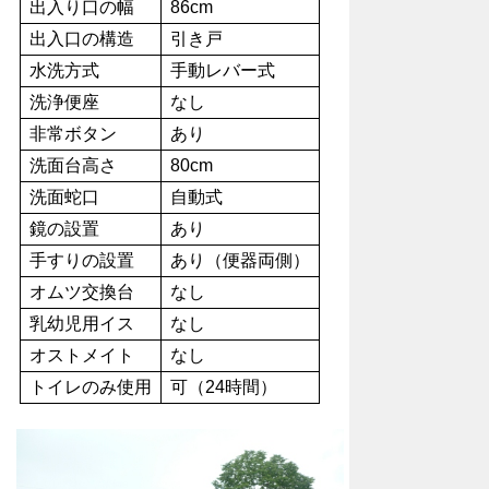
出入り口の幅
86cm
出入口の構造
引き戸
水洗方式
手動レバー式
洗浄便座
なし
非常ボタン
あり
洗面台高さ
80cm
洗面蛇口
自動式
鏡の設置
あり
手すりの設置
あり（便器両側）
オムツ交換台
なし
乳幼児用イス
なし
オストメイト
なし
トイレのみ使用
可（24時間）