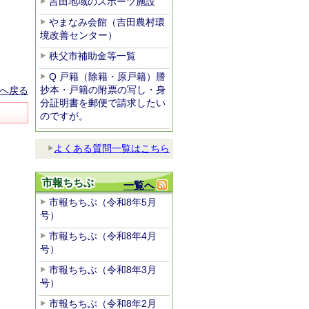
吉田地域のスポーツ施設
やまなみ会館（吉田農村環
境改善センター）
秩父市補助金等一覧
Q 戸籍（除籍・原戸籍）謄
抄本・戸籍の附票の写し・身
へ戻る
分証明書を郵便で請求したい
のですが。
よくある質問一覧はこちら
市報ちちぶ
一覧へ
市報ちちぶ（令和8年5月
号）
市報ちちぶ（令和8年4月
号）
市報ちちぶ（令和8年3月
号）
市報ちちぶ（令和8年2月