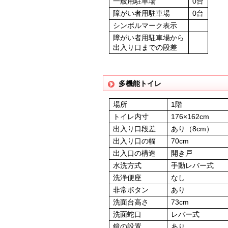
一般用駐車場
0台
障がい者用駐車場
0台
シンボルマーク表示
障がい者用駐車場から
出入り口までの段差
多機能トイレ
場所
1階
トイレ内寸
176×162cm
出入り口段差
あり（8cm）
出入り口の幅
70cm
出入口の構造
開き戸
水洗方式
手動レバー式
洗浄便座
なし
非常ボタン
あり
洗面台高さ
73cm
洗面蛇口
レバー式
鏡の設置
あり