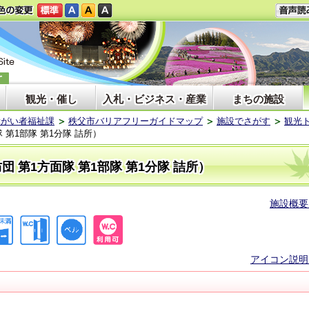
観光・催し
入札・ビジネス・産業
まちの施設
障がい者福祉課
秩父市バリアフリーガイドマップ
施設でさがす
観光
第1部隊 第1分隊 詰所）
 第1方面隊 第1部隊 第1分隊 詰所）
施設概要
アイコン説明