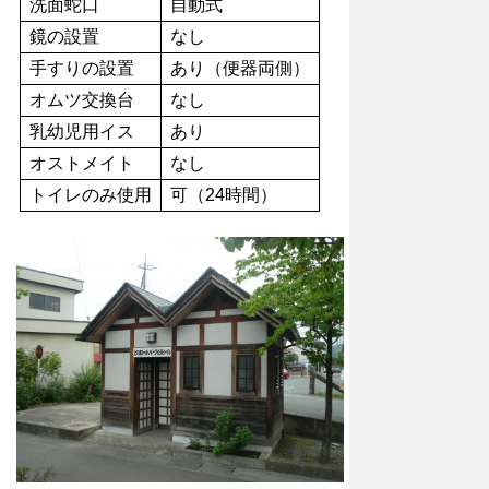
洗面蛇口
自動式
鏡の設置
なし
手すりの設置
あり（便器両側）
オムツ交換台
なし
乳幼児用イス
あり
オストメイト
なし
トイレのみ使用
可（24時間）