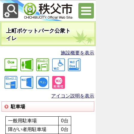
上町ポケットパーク公衆ト
イレ
施設概要を表示
アイコン説明を表示
駐車場
一般用駐車場
0台
障がい者用駐車場
0台