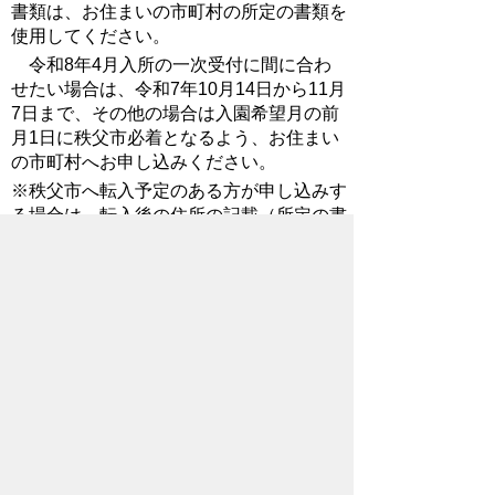
書類は、お住まいの市町村の所定の書類を
使用してください。
令和8年4月入所の一次受付に間に合わ
せたい場合は、令和7年10月14日から11月
7日まで、その他の場合は入園希望月の前
月1日に秩父市必着となるよう、お住まい
の市町村へお申し込みください。
※秩父市へ転入予定のある方が申し込みす
る場合は、転入後の住所の記載（所定の書
類に欄がない場合は、余白に記入したので
可能）が必要です。
認定こども園への入園について
認定こども園は、保育と幼児教育を一体
として行う、保育園と幼稚園の機能を併せ
持つ施設です。認定こども園（保育部分）
の入園申し込みも通常の認可保育園と同様
に秩父市（保育こども課）で受付いたしま
す。