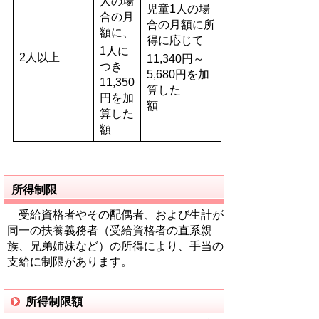
人の場
児童1人の場
合の月
合の月額に所
額に、
得に応じて
1人に
2人以上
11,340円～
つき
5,680円を加
11,350
算した
円を加
額
算した
額
所得制限
受給資格者やその配偶者、および生計が
同一の扶養義務者（受給資格者の直系親
族、兄弟姉妹など）の所得により、手当の
支給に制限があります。
所得制限額