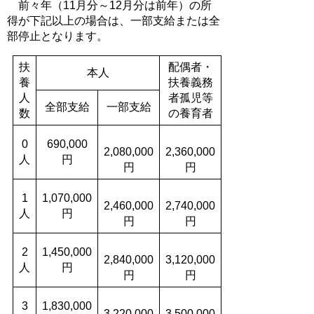
前々年（11月分～12月分は前年）の所
得が下記以上の場合は、一部支給または全
部停止となります。
扶
配偶者・
本人
養
扶養義務
人
者孤児等
全部支給
一部支給
数
の養育者
0
690,000
2,080,000
2,360,000
人
円
円
円
1
1,070,000
2,460,000
2,740,000
人
円
円
円
2
1,450,000
2,840,000
3,120,000
人
円
円
円
3
1,830,000
3,220,000
3,500,000