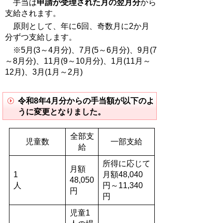
手当は
申請が受理された月の翌月分
から
支給されます。
原則として、年に6回、奇数月に2か月
分ずつ支給します。
※5月(3～4月分)、7月(5～6月分)、9月(7
～8月分)、11月(9～10月分)、1月(11月～
12月)、3月(1月～2月)
令和8年4月分からの手当額が以下のよ
うに変更となりました。
全部支
児童数
一部支給
給
所得に応じて
月額
1
月額48,040
48,050
人
円～11,340
円
円
児童1