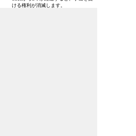
ける権利が消滅します。
辞退届
次に該当する方は、辞退届を提出するこ
とができます。
ご提出をご希望の方は、受給資格者本人
が本庁舎窓口へお越しください。（総合支
所では受付を行っておりません。）
児童扶養手当の認定を受けている方
手当が全額停止となっている方
今後、所得制限限度額を下回る見込み
がない方
※辞退届提出後に、所得が所得制限限度額
を下回ったり、所得制限限度額が緩和され
る等の理由により、改めて児童扶養手当の
認定が必要となった場合は、認定請求書を