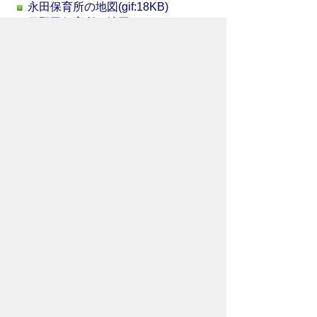
永田保育所の地図(gif:18KB)
日野田保育所の地図(gif:17KB)
吉田こども園の地図(gif:25KB)
関連情報
よくある質問（遊び場）
お問い合わせ先
福祉部
保育こども課
所在地/〒368-8686 秩父市熊木町8番15
号 (秩父市役所本庁舎1階)
電話番号/
0494-25-5206
FAX/ 0494-22-
7168
メールでのお問い合わせはこちらから
翻訳ツールを使用している方のメールで
のお問い合わせはこちらから