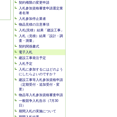
契約権限の変更申請
入札参加資格審査申請選定業
者名簿
入札参加停止業者
物品見積の注意事項
入札(見積）結果「建設工事」
入札（見積）結果「設計・調
査・測量」
契約関係書式
電子入札
建設工事発注予定
入札予定
入札に参加するにはどのよう
にしたらよいのですか？
建設工事等入札参加資格申請
（定期受付・追加受付・変
更）
物品等入札参加資格審査申請
一般競争入札告示（7月30
日）
期間入札の実施について
期間入札結果