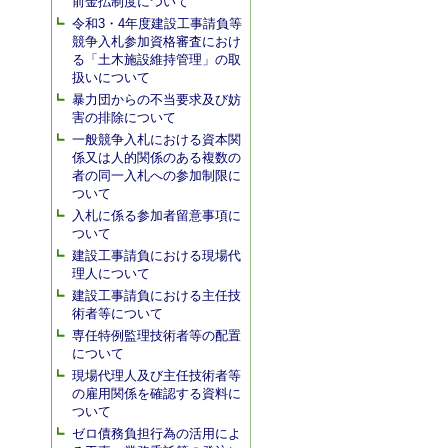
前金払制度について
令和3・4年度建設工事請負等
競争入札参加資格審査におけ
る「土木施設維持管理」の取
扱いについて
暴力団からの不当要求及び妨
害の排除について
一般競争入札における資本関
係又は人的関係のある複数の
者の同一入札への参加制限に
ついて
入札に係る参加者留意事項に
ついて
建設工事請負における現場代
理人について
建設工事請負における主任技
術者等について
専任特例監理技術者等の配置
について
現場代理人及び主任技術者等
の雇用関係を確認する資料に
ついて
ゼロ債務負担行為の活用によ