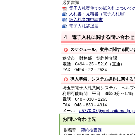
必要書類
電子入札案件での紙入札についての注意事
入札書・見積書（電子入札用）
紙入札参加申請書
電子入札辞退届
4 電子入札に関する問い合わせ
スケジュール、案件に関する問い
秩父市 財務部 契約検査課
電話 0494－25－5216（直通）
FAX 0494－22－2534
導入準備、システム操作に関する
埼玉県電子入札共同システム ヘルプ
利用可能時間 平日 8時30分～17時
電話 048－830－2263
FAX 048－830－4914
メール
a5770-07@pref.saitama.lg.jp
お問い合わせ先
財務部
契約検査課