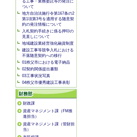
る工事・業務委託等の発注に
ついて
地方自治法施行令第167条の2
第1項第3号を適用する随意契
約の発注情報について
入札契約手続きに係る押印の
見直しについて
地域建設業経営強化融資制度
建設工事等競争入札における
不落随意契約への移行
01秩父市における電子納品
02契約関係提出書類
03工事状況写真
04秩父市優秀建設工事表彰
財務部
財政課
資産マネジメント課（FM推
進担当）
資産マネジメント課（管財担
当）