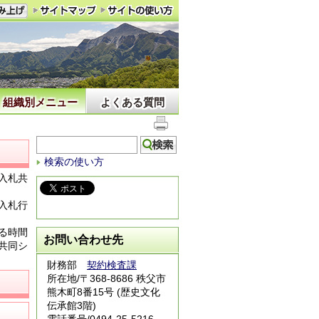
組織別メニュー
よくある質問
検索の使い方
入札共
入札行
る時間
お問い合わせ先
共同シ
財務部
契約検査課
所在地/〒368-8686 秩父市
熊木町8番15号 (歴史文化
伝承館3階)