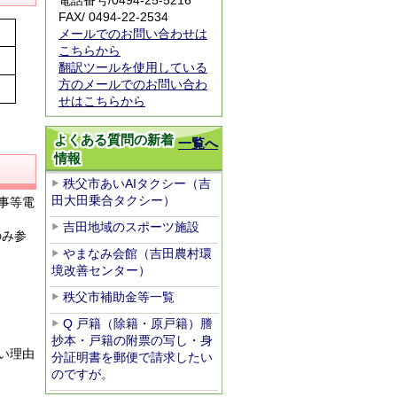
電話番号/
0494-25-5216
FAX/ 0494-22-2534
メールでのお問い合わせは
こちらから
翻訳ツールを使用している
方のメールでのお問い合わ
せはこちらから
よくある質問の新着
一覧へ
情報
秩父市あいAIタクシー（吉
田大田乗合タクシー）
事等電
吉田地域のスポーツ施設
のみ参
やまなみ会館（吉田農村環
境改善センター）
秩父市補助金等一覧
Q 戸籍（除籍・原戸籍）謄
抄本・戸籍の附票の写し・身
い理由
分証明書を郵便で請求したい
のですが。