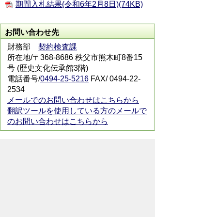
期間入札結果(令和6年2月8日)(74KB)
お問い合わせ先
財務部
契約検査課
所在地/〒368-8686 秩父市熊木町8番15
号 (歴史文化伝承館3階)
電話番号/
0494-25-5216
FAX/ 0494-22-
2534
メールでのお問い合わせはこちらから
翻訳ツールを使用している方のメールで
のお問い合わせはこちらから
ホームページについて
サイトの使い方
ご
意見・ご要望
秩父市へのアクセス
Copyright© City of CHICHIBU
All Rights Reserved.
掲載記事、写真の無断転載を禁止します。
秩父市役所（法人番号：1000020112071）