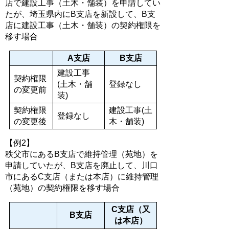
店で建設工事（土木・舗装）を申請してい
たが、埼玉県内にB支店を新設して、B支
店に建設工事（土木・舗装）の契約権限を
移す場合
A支店
B支店
建設工事
契約権限
(土木・舗
登録なし
の変更前
装)
契約権限
建設工事(土
登録なし
の変更後
木・舗装)
【例2】
秩父市にあるB支店で維持管理（苑地）を
申請していたが、B支店を廃止して、川口
市にあるC支店（または本店）に維持管理
（苑地）の契約権限を移す場合
C支店（又
B支店
は本店）