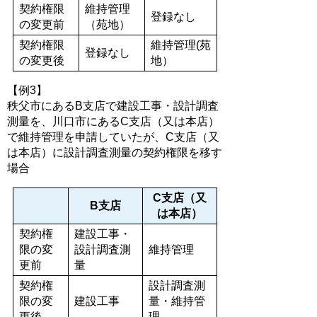
契約権限
維持管理
登録なし
の変更前
（苑地）
契約権限
維持管理(苑
登録なし
の変更後
地）
【例3】
秩父市にあるB支店で建設工事・設計調査
測量を、川口市にあるC支店（又は本店）
で維持管理を申請していたが、C支店（又
は本店）に設計調査測量の契約権限を移す
場合
C支店（又
B支店
は本店）
契約権
建設工事・
限の変
設計調査測
維持管理
更前
量
契約権
設計調査測
限の変
建設工事
量・維持管
更後
理