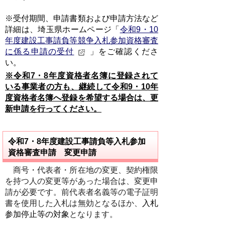
※受付期間、申請書類および申請方法など
詳細は、埼玉県ホームページ「
令和9・10
年度建設工事請負等競争入札参加資格審査
に係る申請の受付
」をご確認くださ
い。
※令和7・8年度資格者名簿に登録されて
いる事業者の方も、継続して令和9・10年
度資格者名簿へ登録を希望する場合は、更
新申請を行ってください。
令和7・8年度建設工事請負等入札参加
資格審査申請 変更申請
商号・代表者・所在地の変更、契約権限
を持つ人の変更等があった場合は、変更申
請が必要です。前代表者名義等の電子証明
書を使用した入札は無効となるほか、
入札
参加停止等の対象
となります。