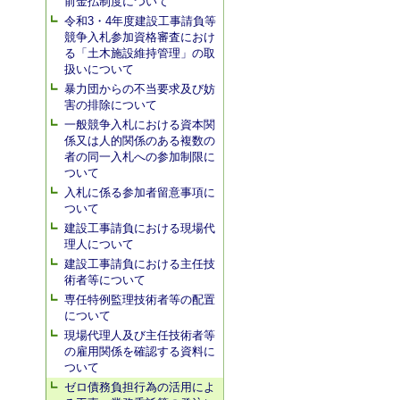
前金払制度について
令和3・4年度建設工事請負等
競争入札参加資格審査におけ
る「土木施設維持管理」の取
扱いについて
暴力団からの不当要求及び妨
害の排除について
一般競争入札における資本関
係又は人的関係のある複数の
者の同一入札への参加制限に
ついて
入札に係る参加者留意事項に
ついて
建設工事請負における現場代
理人について
建設工事請負における主任技
術者等について
専任特例監理技術者等の配置
について
現場代理人及び主任技術者等
の雇用関係を確認する資料に
ついて
ゼロ債務負担行為の活用によ