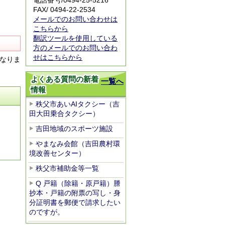
電話番号/
0494-25-5216
FAX/ 0494-22-2534
メールでのお問い合わせは
こちらから
翻訳ツールを使用している
方のメールでのお問い合わ
せはこちらから
なりま
よくある質問の新着
一覧へ
情報
秩父市あいAIタクシー（吉
田大田乗合タクシー）
吉田地域のスポーツ施設
やまなみ会館（吉田農村環
境改善センター）
秩父市補助金等一覧
Q 戸籍（除籍・原戸籍）謄
抄本・戸籍の附票の写し・身
分証明書を郵便で請求したい
のですが。