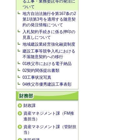
る工事・業務委託等の発注に
ついて
地方自治法施行令第167条の2
第1項第3号を適用する随意契
約の発注情報について
入札契約手続きに係る押印の
見直しについて
地域建設業経営強化融資制度
建設工事等競争入札における
不落随意契約への移行
01秩父市における電子納品
02契約関係提出書類
03工事状況写真
04秩父市優秀建設工事表彰
財務部
財政課
資産マネジメント課（FM推
進担当）
資産マネジメント課（管財担
当）