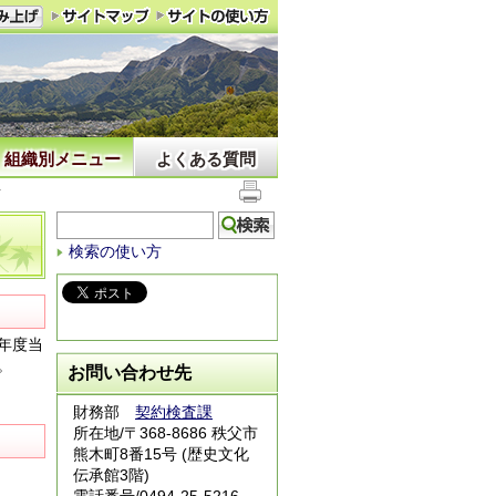
組織別メニュー
よくある質問
て
検索の使い方
年度当
。
お問い合わせ先
財務部
契約検査課
所在地/〒368-8686 秩父市
熊木町8番15号 (歴史文化
伝承館3階)