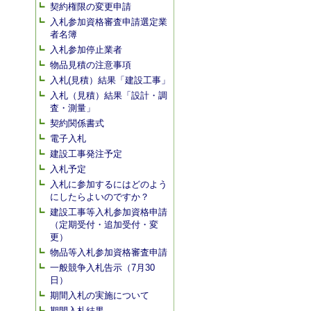
契約権限の変更申請
入札参加資格審査申請選定業
者名簿
入札参加停止業者
物品見積の注意事項
入札(見積）結果「建設工事」
入札（見積）結果「設計・調
査・測量」
契約関係書式
電子入札
建設工事発注予定
入札予定
入札に参加するにはどのよう
にしたらよいのですか？
建設工事等入札参加資格申請
（定期受付・追加受付・変
更）
物品等入札参加資格審査申請
一般競争入札告示（7月30
日）
期間入札の実施について
期間入札結果