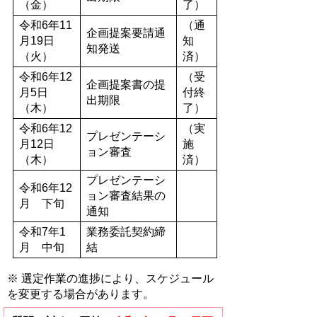
（金）
了）
令和6年11
（通
企画提案要請通
月19日
知
知発送
（火）
済）
令和6年12
（受
企画提案書の提
月5日
付終
出期限
（木）
了）
令和6年12
（実
プレゼンテーシ
月12日
施
ョン審査
（木）
済）
プレゼンテーシ
令和6年12
ョン審査結果の
月 下旬
通知
令和7年1
業務委託契約締
月 中旬
結
※ 選定作業の進捗により、スケジュール
を変更する場合があります。