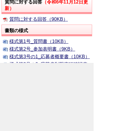
質問に対する回答
（令和6年11月12日更
新）
質問に対する回答（90KB）
書類の様式
様式第1号_質問書（10KB）
様式第2号_参加表明書（9KB）
様式第3号の1_応募者概要書（10KB）
様式第3号の2_応募者制限事項確認表
（11KB）
様式第4号_公営企業会計システム導入
等実績書（10KB）
様式第5号_提案辞退届（10KB）
様式第6号_企画提案書提出届（10KB）
様式第7号_企画提案書表紙（13KB）
様式第8号_システム機能要件回答書
（120KB）
様式第9号_提案見積書（10KB）