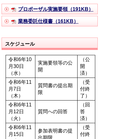
プロポーザル実施要領（191KB）
業務委託仕様書（161KB）
スケジュール
令和6年10
（公
実施要領等の公
月30日
開
開
（水）
済）
令和6年11
（受
質問書の提出期
月7日
付終
限
（木）
了）
令和6年11
（回
月12日
質問への回答
答
（火）
済）
令和6年11
（受
参加表明書の提
月15日
付終
出期限