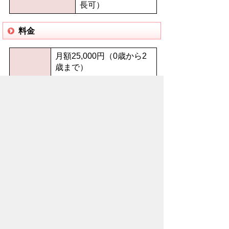
長可）
料金
月額25,000円（0歳から2
歳まで）
月額20,000円（3歳から5
常時保育
歳まで）
料
同一世帯から2名以上の子
を預けると、2人目は半
額、3人目以降は無料
2時間以内：日額500円
一時保育
日勤帯：日額2,000円
料
夜勤帯：日額2,500円
延長保育の利用：30分あ
たり250円
ただし、早番・遅番・勉
延長料金
強会など病院の事情で時