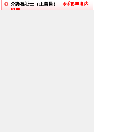
介護福祉士（正職員）
令和8年度内
採用
1.募集人数 1人
2.募集期間 随時
3.試験日 提出書類を受理後、受験者に
別途通知します。
4.受験資格、提出書類は必ず「
採用試
験実施要項（令和8年度採用：介護福祉
士）（484KB)
」を確認してください。
※採用試験日の都合が悪く出席が困難な場
合は別途日程を調整しますのでご相談くだ
さい。
※内定者が採用予定人数に達した場合は募
集を終了いたします。
※採用月はご相談ください。
社会福祉士（正職員）