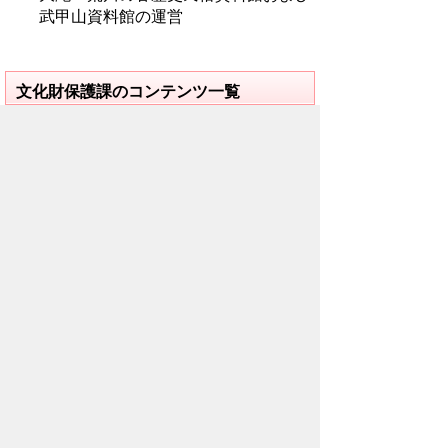
武甲山資料館の運営
文化財保護課のコンテンツ一覧
文化財インフォメーション
秩父市の文化財
資料館紹介
文化財関係図書のご案内
文化財関係パンフレットのご案内
関連リンク集
「秩父暴動事件概略」を秩父市の文化財に指定しま
した
浦山歴史民俗資料館閉館のお知らせ
お問い合わせ先
教育委員会事務局
文化財保護課
所在地/〒368-8686 秩父市熊木町8番15
号 (歴史文化伝承館2階)
電話番号/
0494-22-2481
FAX/ 0494-23-