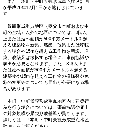
また、本町・中町景観形成重点地区計画
が平成20年12月1日から施行されていま
す。
景観形成重点地区（秩父市本町および中
町の全域）以外の地区については、3階以
上または延べ面積が500平方メートルを超
える建築物を新築、増築、改築または移転
する場合や15mを超える工作物を新設、増
築、改築又は移転する場合に、事前協議や
届出が必要となります。また、3階以上ま
たは延べ面積が500平方メートルを超える
建築物や15mを超える工作物の模様替や色
彩の変更等についても届出が必要になる場
合があります。
本町・中町景観形成重点地区内で建築行
為を行う場合については、事前協議や届出
の対象規模や景観形成基準が異なります。
詳しくは、「本町・中町景観形成重点地区
計画」をご覧ください。