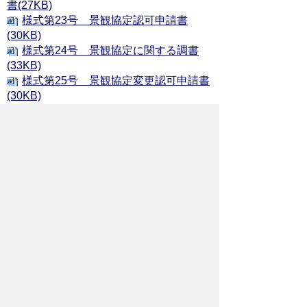
書(27KB)
様式第23号 景観協定認可申請書
(30KB)
様式第24号 景観協定に関する調書
(33KB)
様式第25号 景観協定変更認可申請書
(30KB)
様式第26号 景観協定廃止認可申請書
(31KB)
様式第27号 景観整備機構指定申請書
(34KB)
様式第28号 景観整備機構届出事項変
更届出書(30KB)
添付書類
行為の届出書・事前協議書・通知書への
添付図書については、下記の「添付書類一
覧表」をご覧ください。
届出書・事前協議書・通知書への添付
図書一覧表(64KB)