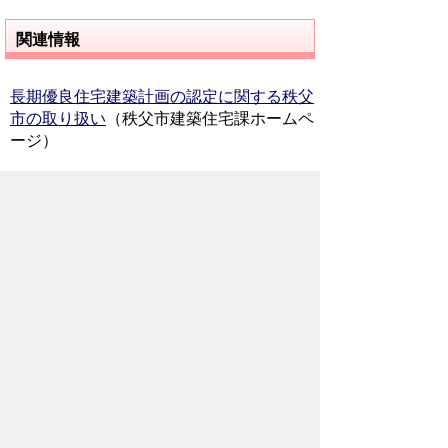
関連情報
長期優良住宅建築計画の認定に関する秩父
市の取り扱い
（秩父市建築住宅課ホームペ
ージ）
※用語解説についてのお問い合わせは、
Weblio
へお
願いします。
お問い合わせ先
地域整備部
まちづくり公園課
所在地/〒368-8686 秩父市熊木町8番15
号 (歴史文化伝承館5階)
電話番号/
0494-26-6867
FAX/ 0494-26-
5967
メールでのお問い合わせはこちらから
翻訳ツールを使用している方のメールで
のお問い合わせはこちらから