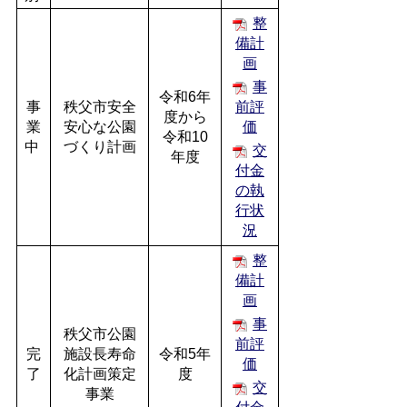
整
備計
画
事
令和6年
事
秩父市安全
前評
度から
業
安心な公園
価
令和10
中
づくり計画
交
年度
付金
の執
行状
況
整
備計
画
事
秩父市公園
前評
完
施設長寿命
令和5年
価
了
化計画策定
度
交
事業