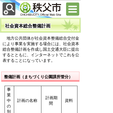
社会資本総合整備計画
地方公共団体が社会資本整備総合交付金
により事業を実施する場合には、社会資本
総合整備計画を作成し国土交通大臣に提出
するとともに、インターネットでこれを公
表することになっています。
整備計画（まちづくり公園課所管分）
事
業
計画期
中
計画の名称
資料
間
の
別