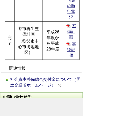
付金
の執
行状
況
整
都市再生整
備計
平成26
備計画
画
完
年度か
（秩父市中
了
ら平成
事
心市街地地
28年度
後評
区）
価
関連情報
社会資本整備総合交付金について（国
土交通省ホームページ）
お問い合わせ先
地域整備部
まちづくり公園課
所在地/〒368-8686 秩父市熊木町8番15