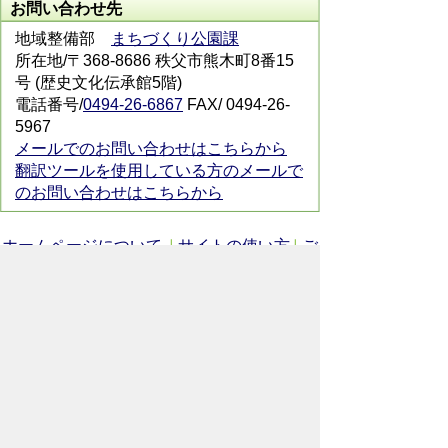
お問い合わせ先
地域整備部
まちづくり公園課
所在地/〒368-8686 秩父市熊木町8番15
号 (歴史文化伝承館5階)
電話番号/
0494-26-6867
FAX/ 0494-26-
5967
メールでのお問い合わせはこちらから
翻訳ツールを使用している方のメールで
のお問い合わせはこちらから
ホームページについて
サイトの使い方
ご
意見・ご要望
秩父市へのアクセス
Copyright© City of CHICHIBU
All Rights Reserved.
掲載記事、写真の無断転載を禁止します。
秩父市役所（法人番号：1000020112071）
〒368-8686
埼玉県秩父市熊木町8番15号