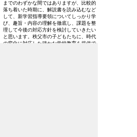
までのわずかな間ではありますが、比較的
落ち着いた時期に、解説書を読み込むなど
して、新学習指導要領についてしっかり学
び、趣旨・内容の理解を徹底し、課題を整
理して今後の対応方針を検討していきたい
と思います。秩父市の子どもたちに、時代
の変化に対応した確かな学校教育を提供で
きるよう、教育委員会も頑張ります。
2017年8月8日
お問い合わせ先
教育委員会事務局
教育総務課
所在地/〒368-8686 秩父市熊木町8番15
号 (歴史文化伝承館2階)
電話番号/
0494-25-5227
FAX/ 0494-23-
9294
メールでのお問い合わせはこちらから
翻訳ツールを使用している方のメールで
のお問い合わせはこちらから