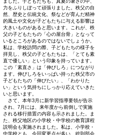
ました。子どもたちも、真夏の暑さの中、
力をふりしぼって頑張りました。秩父の自
然、歴史と伝統文化、祭などが育んだ精神
的風土や文化が子どもたちに与える影響は
大きいものがあると思います。これが、秩
父の子どもたちの「心の屋台骨」となって
いるところがあるのではないでしょうか。
私は、学校訪問の際、子どもたちの様子を
拝見し、秩父の子どもたちは、「とても素
直で優しい」という印象を持っています。
この「素直さ」は「伸びしろ」につながり
ます。伸びしろをいっぱい持った秩父市の
子どもたちの「伸びたい」、「わかりた
い」という気持ちにしっかり応えていきた
いと思います。
さて、本年3月に新学習指導要領が告示
され、7月には、来年度から前倒しで実施
される移行措置の内容も示されました。ま
た、秩父地区の小学校・中学校の教育課程
説明会も実施されました。私は、小学校・
中学校とも、今回変更点が多い、総則部会