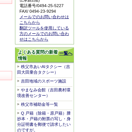
伝承館2階)
電話番号/
0494-25-5227
FAX/ 0494-23-9294
メールでのお問い合わせは
こちらから
翻訳ツールを使用している
方のメールでのお問い合わ
せはこちらから
よくある質問の新着
一覧へ
情報
秩父市あいAIタクシー（吉
田大田乗合タクシー）
吉田地域のスポーツ施設
やまなみ会館（吉田農村環
境改善センター）
秩父市補助金等一覧
Q 戸籍（除籍・原戸籍）謄
抄本・戸籍の附票の写し・身
分証明書を郵便で請求したい
のですが。